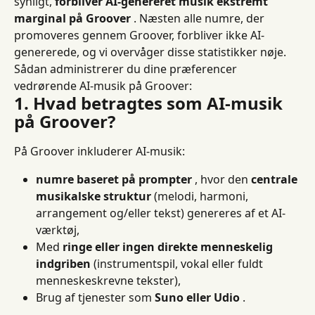
synligt, 
forbliver AI-genereret musik ekstremt 
marginal på Groover
 . Næsten alle numre, der 
promoveres gennem Groover, forbliver ikke AI-
genererede, og vi overvåger disse statistikker nøje.
Sådan administrerer du dine præferencer 
vedrørende AI-musik på Groover:
1. Hvad betragtes som AI-musik 
på Groover?
På Groover inkluderer AI-musik:
numre baseret på prompter
 , hvor den 
centrale 
musikalske struktur
 (melodi, harmoni, 
arrangement og/eller tekst) genereres af et AI-
værktøj,
Med 
ringe eller ingen direkte menneskelig 
indgriben
 (instrumentspil, vokal eller fuldt 
menneskeskrevne tekster),
Brug af tjenester som 
Suno eller Udio
 .