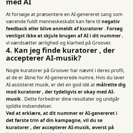
med AI
At forsøge at præsentere en AI-genereret sang som 
værende fuldt menneskeskabt kan føre til 
negativ 
feedback eller blive anmeldt af kuratorer
 . 
Forsøg 
venligst ikke at skjule brugen af ​​AI i dit nummer
 , 
vi værdsætter ærlighed og klarhed på Groover.
4. Kan jeg finde kuratorer , der 
accepterer AI-musik?
Nogle kuratorer på Groover har nævnt i deres profil, 
at de er åbne for AI-genererede numre. Hvis du laver 
AI-assisteret musik, er det en god idé at 
målrette dig 
mod kuratorer , der tydeligvis er okay med AI-
musik
 . Dette forbedrer dine resultater og undgår 
spildte indsendelser.
Ved at erklære, at dit nummer er AI-genereret i 
det første trin af din kampagne, vil du se 
kuratorer , der accepterer AI-musik, øverst på 