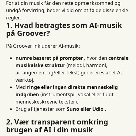
For at din musik får den rette opmærksomhed og 
undgå forvirring, beder vi dig om at følge disse enkle 
regler:
1. Hvad betragtes som AI-musik 
på Groover?
På Groover inkluderer AI-musik:
numre baseret på prompter
 , hvor den 
centrale 
musikalske struktur
 (melodi, harmoni, 
arrangement og/eller tekst) genereres af et AI-
værktøj,
Med 
ringe eller ingen direkte menneskelig 
indgriben
 (instrumentspil, vokal eller fuldt 
menneskeskrevne tekster),
Brug af tjenester som 
Suno eller Udio
 .
2. Vær transparent omkring 
brugen af ​​AI i din musik