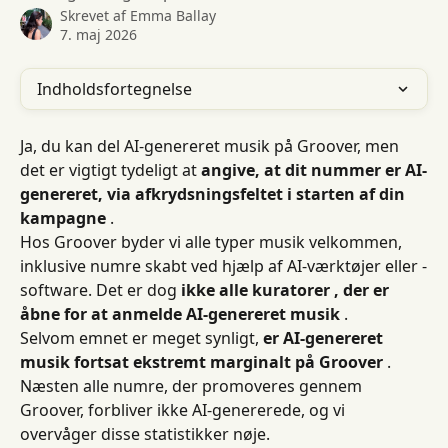
Skrevet af
Emma Ballay
7. maj 2026
Indholdsfortegnelse
Ja, du kan del AI-genereret musik på Groover, men 
det er vigtigt tydeligt at 
angive, at dit nummer er AI-
genereret, via afkrydsningsfeltet i starten af ​​din 
kampagne
 .
Hos Groover byder vi alle typer musik velkommen, 
inklusive numre skabt ved hjælp af AI-værktøjer eller -
software. Det er dog 
ikke alle kuratorer , der er 
åbne for at anmelde AI-genereret musik
 .
Selvom emnet er meget synligt, 
er AI-genereret 
musik fortsat ekstremt marginalt på Groover
 . 
Næsten alle numre, der promoveres gennem 
Groover, forbliver ikke AI-genererede, og vi 
overvåger disse statistikker nøje.