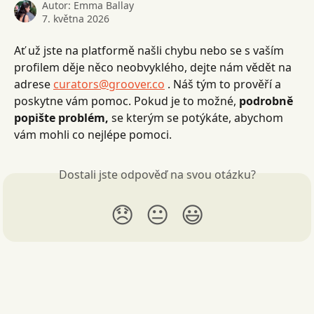
Autor:
Emma Ballay
7. května 2026
Ať už jste na platformě našli chybu nebo se s vaším 
profilem děje něco neobvyklého, dejte nám vědět na 
adrese 
curators@groover.co
 . Náš tým to prověří a 
poskytne vám pomoc. Pokud je to možné, 
podrobně 
popište problém,
 se kterým se potýkáte, abychom 
vám mohli co nejlépe pomoci.
Dostali jste odpověď na svou otázku?
😞
😐
😃