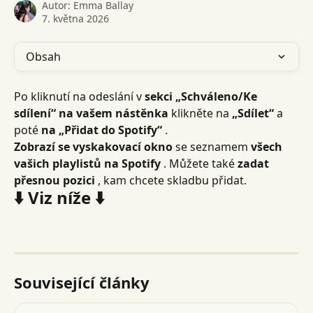
Autor:
Emma Ballay
7. května 2026
Obsah
Po kliknutí na odeslání v 
sekci „Schváleno/Ke 
sdílení“ na vašem nástěnka
 klikněte na 
„Sdílet“
 a 
poté 
na „Přidat do Spotify“
 .
Zobrazí se vyskakovací okno
 se seznamem 
všech 
vašich playlistů na Spotify
 . Můžete také 
zadat 
přesnou pozici
 , kam chcete skladbu přidat.
⬇️ Viz níže ⬇️
Související články