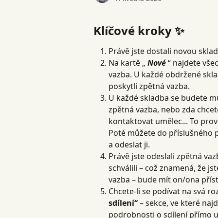
Klíčové kroky ✨
Právě jste dostali novou skla
Na kartě „ 
Nové
 “ najdete vše
vazba. U každé obdržené skla
poskytli zpětná vazba.
U každé skladba se budete m
zpětná vazba, nebo zda chcete u
kontaktovat umělec... To prov
Poté můžete do příslušného p
a odeslat ji.
Právě jste odeslali zpětná vaz
schválili – což znamená, že js
vazba – bude mít on/ona příst
Chcete-li se podívat na svá ro
sdílení“
 – sekce, ve které na
podrobnosti o sdílení přímo 