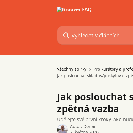
Přeskočit na hlavní obsah
Vyhledat v článcích…
Všechny sbírky
Pro kurátory a prof
Jak poslouchat skladby/poskytovat zp
Jak poslouchat 
zpětná vazba
Udělejte své první kroky jako hu
Autor:
Dorian
7. května 2026