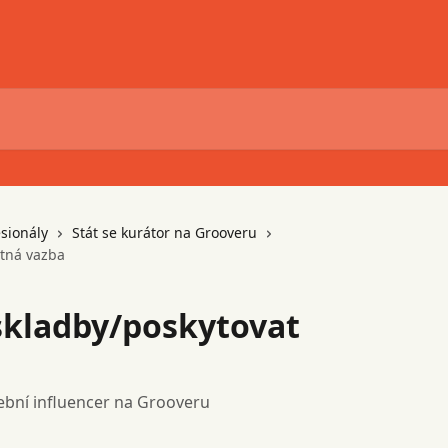
esionály
Stát se kurátor na Grooveru
ětná vazba
skladby/poskytovat
dební influencer na Grooveru