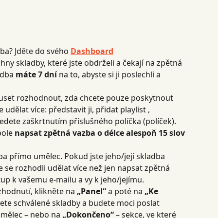
dba? Jděte do svého
Dashboard
chny skladby, které jste obdrželi a čekají na zpětná 
dba 
máte 7 dní
 na to, abyste si ji poslechli a 
uset rozhodnout, zda chcete pouze poskytnout 
dělat více: představit ji, přidat playlist , 
edete zaškrtnutím příslušného políčka (políček). 
ole 
napsat zpětná vazba o délce alespoň 15 slov
ba přímo umělec. Pokud jste jeho/její skladba 
te se rozhodli udělat více než jen napsat zpětná 
up k vašemu e-mailu a vy k jeho/jejímu.
zhodnutí, klikněte na 
„Panel“
 a poté na 
„Ke 
jdete schválené skladby a budete moci poslat 
umělec – nebo na 
„Dokončeno“
 – sekce, ve které 