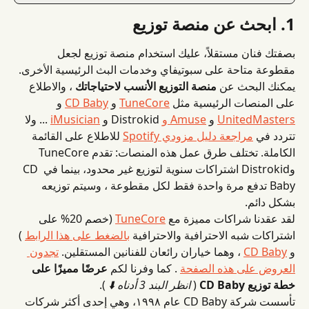
1. ابحث عن منصة توزيع
بصفتك فنان مستقلاً، عليك استخدام منصة توزيع لجعل 
مقطوعة متاحة على سبوتيفاي وخدمات البث الرئيسية الأخرى.
يمكنك البحث عن 
منصة التوزيع الأنسب لاحتياجاتك
 ، والاطلاع 
على المنصات الرئيسية مثل 
TuneCore
 و 
CD Baby
 و 
UnitedMasters
 و 
Amuse و
 Distrokid و 
iMusician
 ... ولا 
تتردد في 
مراجعة دليل مزودي Spotify
 للاطلاع على القائمة 
الكاملة. تختلف طرق عمل هذه المنصات: تقدم TuneCore 
وDistrokid اشتراكات سنوية لتوزيع غير محدود، بينما في CD 
Baby تدفع مرة واحدة فقط لكل مقطوعة ، وسيتم توزيعه 
بشكل دائم.
لقد عقدنا شراكات مميزة مع 
TuneCore
 (خصم 20% على 
اشتراكات شبه الاحترافية والاحترافية 
بالضغط على هذا الرابط
 ) 
و 
CD Baby
 ، وهما خياران رائعان للفنانين المستقلين. 
تجدون 
العروض على هذه الصفحة
 . كما وفرنا لكم 
عرضًا مميزًا على 
خطة توزيع CD Baby
 ( 
انظر البند 3 أدناه ⬇️
 ).
تأسست شركة CD Baby عام ١٩٩٨، وهي إحدى أكثر شركات 