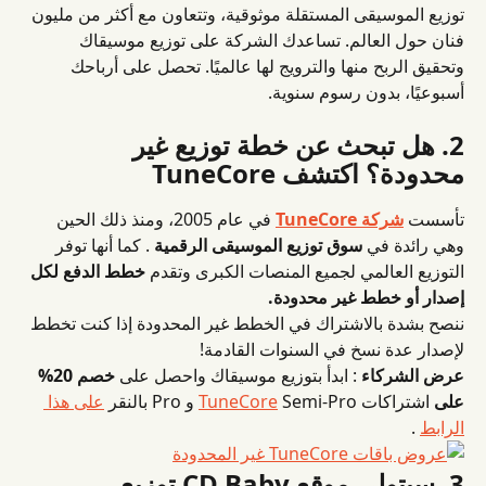
توزيع الموسيقى المستقلة موثوقية، وتتعاون مع أكثر من مليون 
فنان حول العالم. تساعدك الشركة على توزيع موسيقاك 
وتحقيق الربح منها والترويج لها عالميًا. تحصل على أرباحك 
أسبوعيًا، بدون رسوم سنوية.
2. هل تبحث عن خطة توزيع غير 
محدودة؟ اكتشف TuneCore
تأسست 
شركة TuneCore
 في عام 2005، ومنذ ذلك الحين 
وهي رائدة في 
سوق توزيع الموسيقى الرقمية
 .
كما أنها توفر 
التوزيع العالمي لجميع المنصات الكبرى وتقدم 
خطط الدفع لكل 
إصدار أو خطط غير محدودة.
ننصح بشدة بالاشتراك في الخطط غير المحدودة إذا كنت تخطط 
لإصدار عدة نسخ في السنوات القادمة!
عرض الشركاء
 : ابدأ بتوزيع موسيقاك واحصل على 
خصم 20% 
على
 اشتراكات 
 Semi-Pro و Pro بالنقر 
TuneCore
على هذا 
الرابط
 .
3. سيتولى موقع CD Baby توزيع 