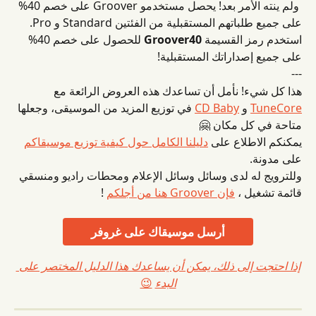
 ولم ينته الأمر بعد!
يحصل مستخدمو Groover على خصم 40% 
على جميع طلباتهم المستقبلية من الفئتين Standard و Pro. 
استخدم رمز القسيمة 
Groover40
 للحصول على خصم 40% 
على جميع إصداراتك المستقبلية!
---
هذا كل شيء! نأمل أن تساعدك هذه العروض الرائعة مع 
TuneCore
 و 
CD Baby
 في توزيع المزيد من الموسيقى، وجعلها 
متاحة في كل مكان 🤗
يمكنكم الاطلاع على 
دليلنا الكامل حول كيفية توزيع موسيقاكم
على مدونة.
وللترويج له لدى وسائل وسائل الإعلام ومحطات راديو ومنسقي 
قائمة تشغيل ، 
فإن Groover هنا من أجلكم
 !
أرسل موسيقاك على غروفر
إذا احتجت إلى ذلك، يمكن أن يساعدك هذا الدليل المختصر على 
البدء
😉