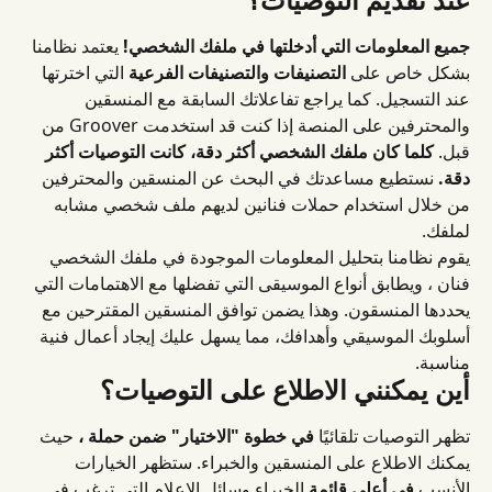
جميع المعلومات التي أدخلتها في ملفك الشخصي!
 يعتمد نظامنا 
بشكل خاص على 
التصنيفات والتصنيفات الفرعية
 التي اخترتها 
عند التسجيل. كما يراجع تفاعلاتك السابقة مع المنسقين 
والمحترفين على المنصة إذا كنت قد استخدمت Groover من 
قبل. 
كلما كان ملفك الشخصي أكثر دقة، كانت التوصيات أكثر 
دقة.
 نستطيع مساعدتك في البحث عن المنسقين والمحترفين 
من خلال استخدام حملات فنانين لديهم ملف شخصي مشابه 
لملفك.
يقوم نظامنا بتحليل المعلومات الموجودة في ملفك الشخصي 
فنان ، ويطابق أنواع الموسيقى التي تفضلها مع الاهتمامات التي 
يحددها المنسقون. وهذا يضمن توافق المنسقين المقترحين مع 
أسلوبك الموسيقي وأهدافك، مما يسهل عليك إيجاد أعمال فنية 
مناسبة.
أين يمكنني الاطلاع على التوصيات؟
تظهر التوصيات تلقائيًا 
في خطوة "الاختيار" ضمن حملة ،
 حيث 
يمكنك الاطلاع على المنسقين والخبراء. ستظهر الخيارات 
الأنسب 
في أعلى قائمة
 الخبراء وسائل الإعلام التي ترغب في 