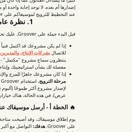
إصدارها أم بعده. لا توجد إجابة واحدة أو 
عند التخطيط للترويج لموسيقاكم على Groover. سيجيب هذا الدليل المختصر على جميع تساؤلاتكم!
1. نظرة عامة: قبل الإصدار أم بعده؟
قبل البدء حملة على Groover، عليك تحديد المرحلة الحالية لمشروعك:
للاتصال 
بشركات الإنتاج، والمديرين
ينتظرون سماع مشروع "مكتمل" - أو
مفصلة لك بشأن استراتيجيتك وإنتاج
إذا كان مشروعك جاهزًا للمزج والإتقا
مرحلة الترويج.
 
لإصدار مشروع أكثر طموحًا (ألبوم ق
عرض). في هذه الحالة، هناك خياران 
🔥 الخطة أ - أرسل موسيقاك عن
يوم إطلاق موسيقاك، وقد أصبحت متاحة 
على Groover. 
هدفك:
 التواصل مع أكبر