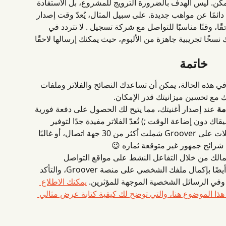
كن. ليس الهدف بالضرورة الترويج للمشروع، بل الاستفادة 
ئمًا عن مواهب جديدة. على سبيل المثال، يُعدّ وقت إصدار 
حقًا، وقتًا مناسبًا للتواصل مع شركة تسجيل . لا تتردد في 
خًا تجريبية جاهزة من الألبوم، حيث يمكنك إرسالها لاحقًا 
خاتمة
في هذه الحالة، يمكن أن تساعدك النصائح والفلاتر وملفات 
ك مع تحسين ميزانيتك قدر الإمكان.
مة
 عند إصدار أغنيتك، مما يتيح لك الحصول على دفعة فورية 
 دون إضاعة الوقت ;) تُعدّ الفلاتر مفيدة جدًا لتوفير 
الوقت في اختيارك. لاحظنا أن أنجح الحملات على Groover شملت أكثر من 30 جهة اتصال، أو غالبًا 
 شرائح جمهور غير متوقعة ثماره 😉
أعمالك من خلال التفاعل النشط على مواقع التواصل 
الاجتماعي وإبراز موهبتك الفنية. ننصحك أيضًا بإكمال ملفك الشخصي على منصة Groover، والتأكد 
وفي الرسائل الشخصية الموجهة للمؤثرين. 
يمكنك الاطلاع 
ذا الموضوع هنا، والتي توضح لك كيفية كتابة عرض مثالي 