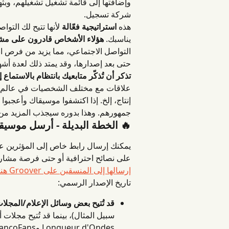
وإضافتها إلى قائمة تشغيل تشغيلهم، وبثه
شركة تسجيل.
هذه 
استراتيجية فعّالة
 لأنها تتيح لك الت
يناسبك. 
هؤلاء الأشخاص قادرون على مش
التواصل الاجتماعي، مما يزيد من فرص ان
حتى بعد إصدارها، وقد يمتد ذلك لعدة أش
تذكر أن تُذكّر متابعيك بانتظام بالاستماع
علاقات مع مختلف الشخصيات في عالم الم
إنتاج، إلخ. إذا اكتشفوا موسيقاك وأعجبوا
جمهورهم. وهذا بدوره سيجذب المزيد من 
🔥 الخطة البديلة - أرسل موسيق
على نصائح احترافية أو حتى فرصة مشاركت
إرسالها إلى المنسقين على Groover هنا.
تاريخ الإصدار الرسمي:
قد تُتيح بعض وسائل الإعلام/الم
سبيل المثال)، بينما قد تُتيح مجلات 