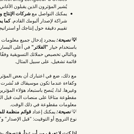
يُشير المؤثرون الذين يقبلون الأغا
يمكنك التواصل مع 
شركات الإنتاج و
شراكة لإصدار ألبومك القادم. 
كما ي
تقييم دقيقة حول إنتاجك أو استراتيج
💡 
نصيحة:
 بمجرد إدخال جميع معلومات أ
باستخدام خيار 
"الفلاتر"
 في أعلى اليسار
وبالتالي تخصيص حملاتك التسويقية وفقًا 
قائمة تشغيل، على سبيل المثال.
مع ذلك، ضع في اعتبارك أن بعض المؤثري
وكفاءة عندما تكون موسيقاك قد نُشرت ب
وغيرها. لذا، يُنصح باستبعاد هؤلاء المؤثر
مقطوعة متاحًا على منصات البث قبل التو
معلومات مقطوعة في ذلك الوقت.
💡 
نصيحة:
 يمكنك إعداد 
قوائم منظمة للم
نوع الترويج أو التوقيت: "قبل الإصدار" 
إذا كنت لا تعرف من أين تبدأ، فننصحك ب