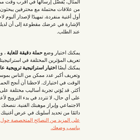
المثال، يُفضّل إرسالها في أقرب وقت مم
من علاقات محتملة مع محترفين يبحثون دا
أول أغنية منفردة، تمهيدًا لإصدار ألبوم لا
الإشارة في عرضك مقطوعة إلى أن لديك نس
عند الطلب.
يمكنك اختيار وضع 
حملة دقيقة للغاية
 ، و
تعريف المؤثرين المختلفة في استراتيجيت
يمكنك أيضًا 
اختيار استراتيجية ترويجية عا
وتعريف أكبر عدد ممكن من الناس بموسيقاك
أكثر. قد يُؤتي تجربة أساليب مختلفة على
على أي حال، لا تتردد في بدء الترويج ل
دائمًا من تحديد أسلوبك في عرض أغنيتك 
على المزيد من النصائح المتخصصة حول ه
يناسب وضعك.