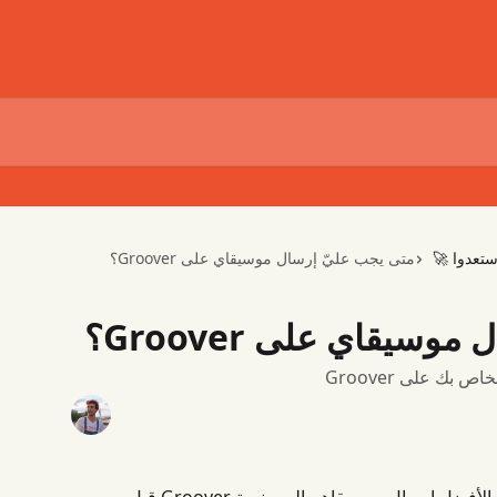
متى يجب عليّ إرسال موسيقاي على Groover؟
استعدوا 
متى يجب عليّ إرسال
كيفية تحسين جد