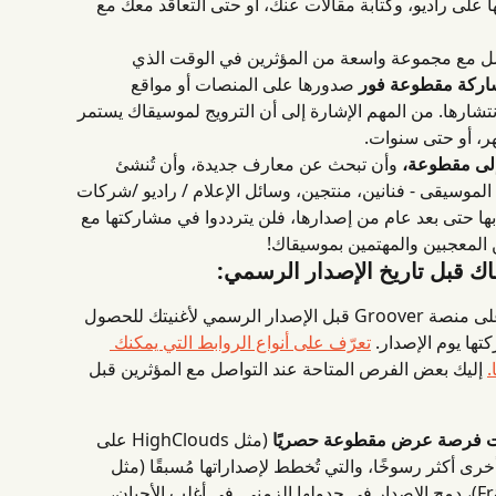
ا على راديو، وكتابة مقالات عنك، أو حتى التعاقد معك مع 
واصل مع مجموعة واسعة من المؤثرين في الوقت الذي 
اركة مقطوعة فور
 صدورها على المنصات أو مواقع 
تشارها. من المهم الإشارة إلى أن الترويج لموسيقاك يستمر 
هر، أو حتى سنوات.
 إلى مقطوعة،
 وأن تبحث عن معارف جديدة، وأن تُنشئ 
وسيقى - فنانين، منتجين، وسائل الإعلام / راديو /شركات 
 بها حتى بعد عام من إصدارها، فلن يترددوا في مشاركتها مع 
المعجبين والمهتمين بموسيقاك!
اك قبل تاريخ الإصدار الرسمي:
يمكنك إرسال رابط خاص إلى المؤثرين على منصة Groover قبل الإصدار الرسمي لأغنيتك للحصول 
ها يوم الإصدار. 
تعرّف على أنواع الروابط التي يمكنك 
 إليك بعض الفرص المتاحة عند التواصل مع المؤثرين قبل 
جلات فرصة عرض مقطوعة حصريًا
 (مثل HighClouds على 
أخرى أكثر رسوخًا، والتي تُخطط لإصداراتها مُسبقًا (مثل 
Longueur d'Ondes وFrancoFans)، دمج الإصدار في جدولها الزمني. في أغلب الأحيان، 