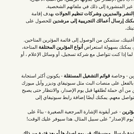
ني غير المنشورة إلى ذلك في ملفاتهم الشخصية.
النشر والمديرين وشركات تنظيم الجولات
 بهدف إقامة 
مكنك إرسال أعمالك التجريبية إلى مرشدين
 للحصول على 
يتك.
غنيتك، ستتمكن من الوصول إلى قائمة المؤثرين المتاحين. 
، يمكنك بسهولة استعراض 
أنواع المؤثرين المختلفة
 المتاحة، 
لما إذا كنت تتواصل مع شركة تسجيل، أو وسائل الإعلام ، أو 
ن - وخاصة 
قوائم التشغيل المستقلة
 - يكونون أكثر استجابة 
الفعل على منصات البث مثل سبوتيفاي وديزر وآبل ميوزك 
ين من أي حملة تُطلقها قبل يوم الإصدار، والانتظار حتى يصبح 
اصل معهم. يمكنك أيضًا إضافة رابط سبوتيفاي إلى 
ؤثرين
 - عبر أيقونة الإشارة المرجعية الصغيرة - بناءً على 
و"يوم الإصدار" على سبيل المثال. هذا سيوفر عليك الوقت!
شدة بإرسال موسيقاك في يوم إصدارها أو بعد فترة من ذلك. 