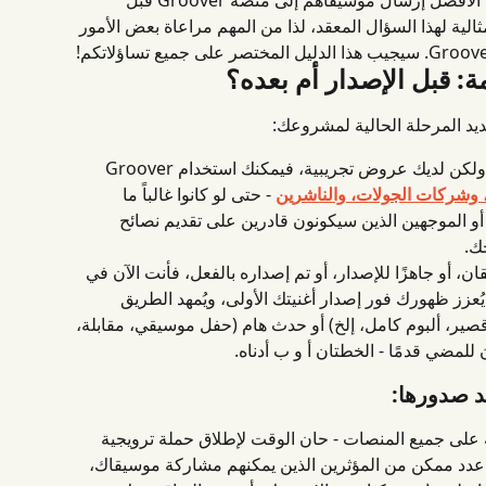
كثيرًا ما يتساءل الفنانون عما إذا كان من الأفضل إرسال موسيقاهم إلى منصة Groover قبل 
مثالية لهذا السؤال المعقد، لذا من المهم مراعاة بعض الأمور 
إذا لم يكن مشروعك قد اكتمل فنياً ولكن لديك عروض تجريبية، فيمكنك استخدام Groover 
، وشركات الجولات، والناشرين
 - حتى لو كانوا غالباً ما 
 الموجهين الذين سيكونون قادرين على تقديم نصائح 
ك.
ن، أو جاهزًا للإصدار، أو تم إصداره بالفعل، فأنت الآن في 
استخدام Groover يُعزز ظهورك فور إصدار أغنيتك الأولى، ويُمهد الطريق 
صير، ألبوم كامل، إلخ) أو حدث هام (حفل موسيقي، مقابلة، 
للمضي قدمًا - الخطتان أ و ب أدناه.
د صدورها:
على جميع المنصات - حان الوقت لإطلاق حملة ترويجية 
 عدد ممكن من المؤثرين الذين يمكنهم مشاركة موسيقاك، 