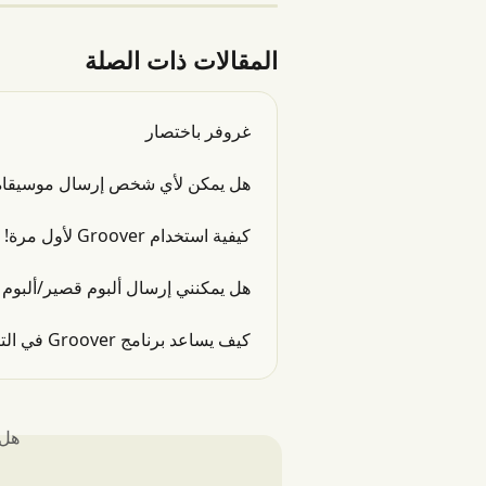
المقالات ذات الصلة
غروفر باختصار
هل يمكن لأي شخص إرسال موسيقاه على م
كيفية استخدام Groover لأول مرة!
هل يمكنني إرسال ألبوم قصير/ألبوم
كيف يساعد برنامج Groover في الترويج للموسيقى، وما هي الميزات التي يقدمها؟
هل 