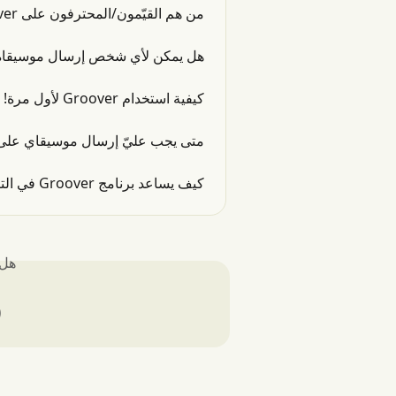
من هم القيّمون/المحترفون على Groover؟
شخص إرسال موسيقاه على منصة Groover؟
كيفية استخدام Groover لأول مرة!
تى يجب عليّ إرسال موسيقاي على Groover؟
كيف يساعد برنامج Groover في الترويج للموسيقى، وما هي الميزات التي يقدمها؟
لك؟
