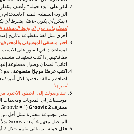
انقر على "بدء حملة" وأضف مقطوعة/
الزاوية السفلية اليمنى] باستخدام را
( 
يمكن أن يكون خاصًا، بشرط أن يكو
المعلومات حول الروابط المختلفة ال
أخرى مثل لغة مقطوعة وتاريخ إصدا
اختر منسقي الموسيقى والمحترفين 
لمساعدتك في العثور على الأنسب ل
بطاقاتهم. إذا كنت تستهدف منسقي ال
أغاني" لضمان وصول مقطوعة إليهم 
اكتب عرضًا موجزًا ​​مقطوعة
 ، مع ذ
إضافة رسالة شخصية لكل أمين/مح
انقر هنا
 .
عند وصولك إلى الخطوة الأخيرة من حملة، 
موسيقاك إلى المدونات ومحطات الراديو
محترف 2 Grooviz
التواصل معهم 4 أو 6 Grooviz بدلاً من 2 - 
فعّل حملة