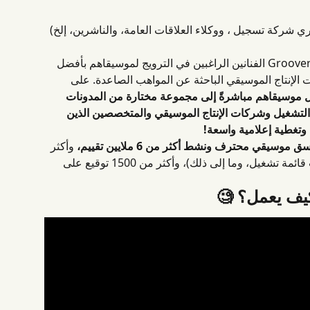
يساعد Groover الفنانين وممثليهم (مديري شركة تسجيل ، ووكلاء العلاقا
من خلال منصة إلكترونية مبتكرة، تربط Groover الفنانين الراغبين في الترويج لموسيقاهم بأفضل 
منسقي الأغاني ومحطات الراديو وشركات الإنتاج الموس
يمكن للفنانين إرسال موسيقاهم مباشرةً إلى مجموعة م
ومحطات الراديو ومنسقي قائمة تشغيل التشغيل وشركات
يختارونهم، والحصول عل
 وأكثر 
6 ملايين تقييم،
أكثر من
من مليون مشاركة (مراجعات، وإضافات قائمة تشغيل، وما إلى ذلك)، وأكثر من 1500 توقيع على 
كيف يعمل؟ 