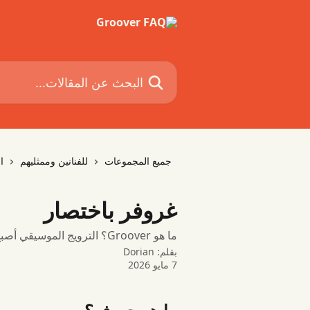
تخط وانتقل إلى المحتوى الرئيس
البحث عن المقالات...

للفنانين وممثليهم
جميع المجموعات
غروفر باختصار
ما هو Groover؟ الترويج الموسيقي أصبح سهلاً!
Dorian
بقلم:
7 مايو 2026