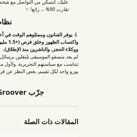
عليك، لتتمكن من التواصل مع شخص 
تقارب 90%
 ... رائع! ✨
نظام
🎸 
يوفر الفنانون وممثلوهم الوقت في أع
ووكلاء الحجز، والناشرين منذ الإطلاق).
لم يعد منسقو الموسيقى مُثقلين برسائل 
تتناسب مع سياستهم التحريرية. ولأول م
يورو واحد لكل تقييم، بغض النظر عن قرار
جرّب Groover وارتقِ بمسيرتك المهنية 🚀
المقالات ذات الصلة