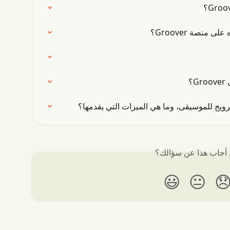
هل يمكن لأي 
م
هل أجاب هذا عن سؤا
😃
😐
