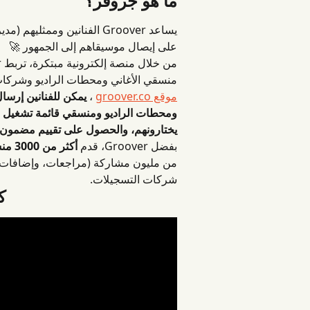
ما هو جروفر؟
ت العامة، والناشرين، إلخ) 
على إيصال موسيقاهم إلى الجمهور 🚀
يقي الباحثة عن المواهب الصاعدة. على 
ختارة من المدونات 
 ، 
موقع groover.co
 الإنتاج الموسيقي والمتخصصين الذين 
ى تقييم مضمون وتغطية إعلامية واسعة!
أكثر من 3000 منسق موسيقي محترف ونشط
بفضل Groover، قدم 
شركات التسجيلات.
