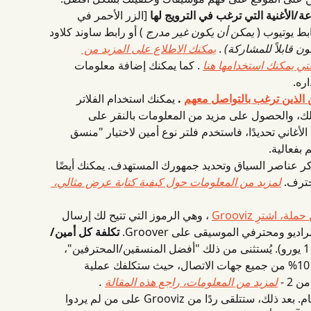
الأغنية التي ترغب في الترويج لها
 [الزر الأحمر في 
بط يوتيوب ( 
يمكن أن يكون غير مدرج
 ) أو رابط ساوند كلاود 
ن قابلاً للمشاركة)
 . 
يمكنك الاطلاع على المزيد من 
تي يمكنك استخدامها هنا
 . كما يمكنك إضافة معلومات 
ره.
الذين ترغب بالتواصل معهم
 .
 يمكنك استخدام الفلاتر 
ك، والحصول على مزيد من المعلومات بالنقر على 
أغاني تحديدًا، فاستخدم فلتر نوع أمين لاختيار "منسق 
بفعالية.
كر عناصر السياق وتحديد جمهورك المستهدف. يمكنك أيضًا 
ترف. 
لمزيد من المعلومات حول كيفية كتابة عرض مثالي، 
اشترِ Grooviz
 ، وهي الرموز التي تتيح لك إرسال 
 ومحترفي الموسيقى على Groover. 
تكلفة كل أمين/
 (1 Grooviz = 1 يورو). يُستثنى من ذلك "أفضل المنسقين/المحترفين"، 
وهم مجموعة مختارة تمثل أقل من 10% من جميع جهات الاتصال، حيث ستكلفك عملية 
لمزيد من المعلومات، راجع هذه المقالة
 .
 . ستتلقى تقييم خلال 7 أيام. بعد ذلك، ستتلقى ردًا من Grooviz على من لم يردوا 