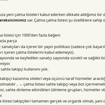
a yeni çalma listeleri kabul ederken dikkate aldığımız bir di
reksinimimiz
 var. Çalma çalma listesi şu özelliklere sahip 
a listesi için 1000'den fazla beğeni
azla parça
 sanatçıları da içeren bir yayın politikası (sadece çok başarı
rı içeren çalma listelerini kabul edemeyiz).
ayısında ve keşfedilen sanatçı sayısında sürekli ve sağlıklı 
niyor.
 sahte takipçi kullanımı yok.
 takipçi kazanma siteleri veya üçüncü taraf hizmetler aracılığ
olmalıdır 
. →
 çalma listesi sahte takipçi veya bot içermemeli
esi, sahte dinleme etkinlikleri (dinleme grupları, hizmetler vb
r.
 listesi takipçileri tamamen gerçek ve organik olmalı, yani 