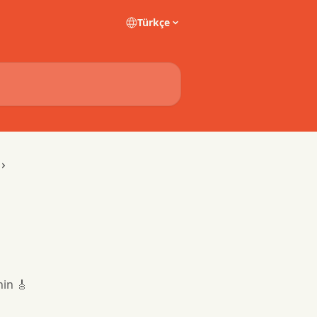
Türkçe
nin 🎸