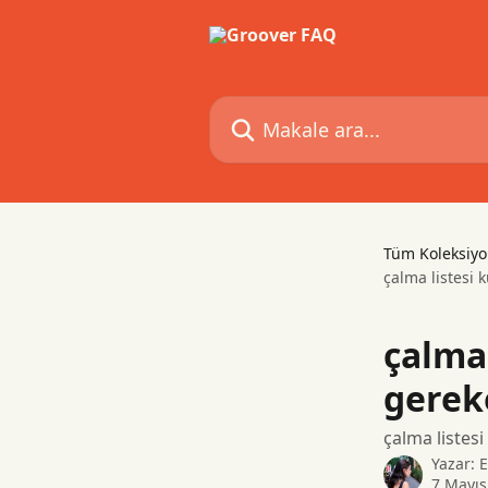
Ana içeriğe geç
Makale ara...
Tüm Koleksiyo
çalma listesi 
çalma 
gerek
çalma listesi
Yazar:
E
7 Mayıs