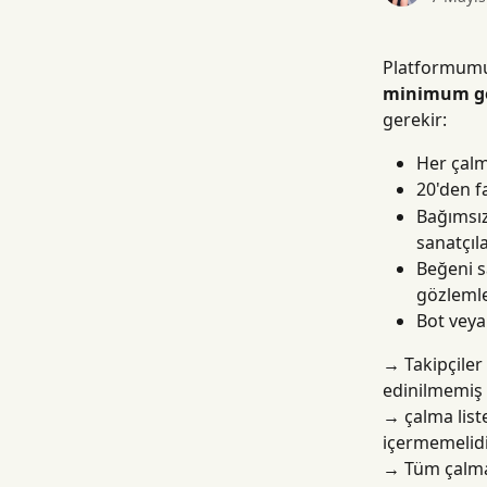
Platformumuz
minimum ge
gerekir:
Her çalm
20'den f
Bağımsız
sanatçıla
Beğeni s
gözlemle
Bot veya
→
 Takipçiler
edinilmemiş 
→
 çalma list
içermemelidi
→
 Tüm çalma