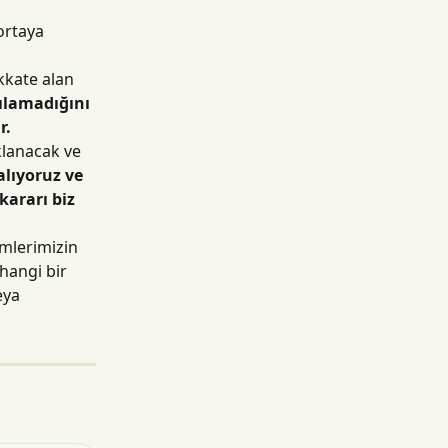
ortaya 
kkate alan 
şılamadığını 
r.
klanacak ve 
alıyoruz ve 
ararı biz 
mlerimizin 
hangi bir 
eya 