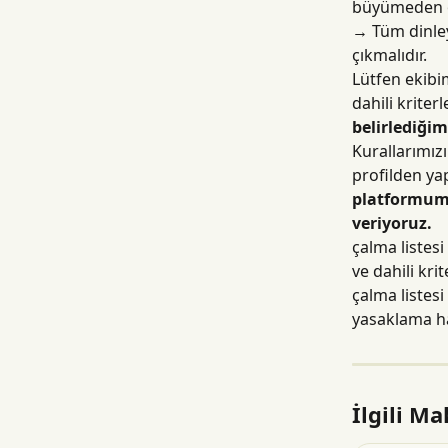
büyümeden o
→
 Tüm dinle
çıkmalıdır.
Lütfen ekibi
dahili kriter
belirlediğim
Kurallarımızı
profilden yap
platformumuz
veriyoruz.
çalma listes
ve dahili kr
çalma listes
yasaklama ha
İlgili Ma