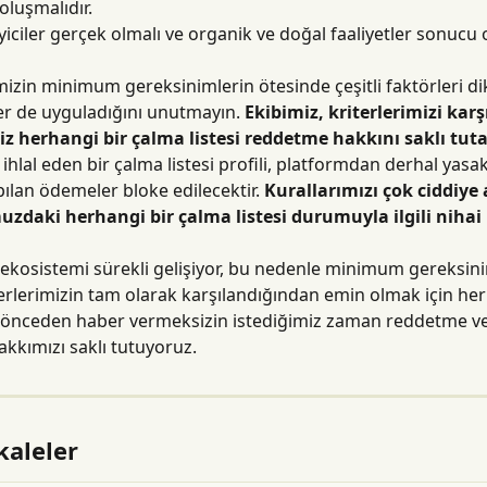
luşmalıdır.
yiciler gerçek olmalı ve organik ve doğal faaliyetler sonucu 
mizin minimum gereksinimlerin ötesinde çeşitli faktörleri di
ler de uyguladığını unutmayın. 
Ekibimiz, kriterlerimizi kar
iz herhangi bir çalma listesi reddetme hakkını saklı tuta
 ihlal eden bir çalma listesi profili, platformdan derhal yasa
ılan ödemeler bloke edilecektir. 
Kurallarımızı çok ciddiye 
daki herhangi bir çalma listesi durumuyla ilgili nihai k
i ekosistemi sürekli gelişiyor, bu nedenle minimum gereksini
iterlerimizin tam olarak karşılandığından emin olmak için her
i önceden haber vermeksizin istediğimiz zaman reddetme v
kkımızı saklı tutuyoruz.
kaleler