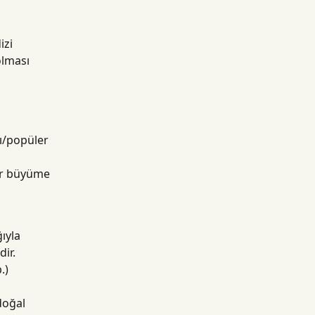
zi 
olması 
lı/popüler 
bir büyüme 
ıyla 
dir.
.) 
doğal 