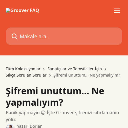
Ana içeriğe geç
Makale ara...
Tüm Koleksiyonlar
Sanatçılar ve Temsilciler İçin
Sıkça Sorulan Sorular
Şifremi unuttum... Ne yapmalıyım?
Şifremi unuttum... Ne
yapmalıyım?
Panik yapmayın 😉 İşte Groover şifrenizi sıfırlamanın
yolu.
Yazar:
Dorian