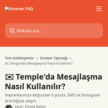
Ana içeriğe geç
Makale ara...
Tüm Koleksiyonlar
Groover Tapınağı
✉️ Temple'da Mesajlaşma Nasıl Kullanılır?
✉️ Temple'da Mesajlaşma
Nasıl Kullanılır?
Hayranlarınıza doğrudan E-posta, SMS ve Instagram
aracılığıyla ulaşın.
Yazar:
Emma Ballay