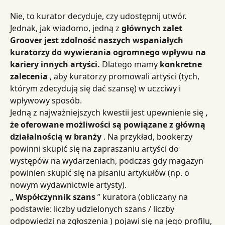
Nie, to kurator decyduje, czy udostępnij utwór. 
Jednak, jak wiadomo, jedną z 
głównych zalet 
Groover jest zdolność naszych wspaniałych 
kuratorzy do wywierania ogromnego wpływu na 
kariery innych artyści.
 Dlatego mamy 
konkretne
zalecenia
 , aby kuratorzy promowali artyści (tych, 
którym zdecydują się dać szansę) w uczciwy i 
wpływowy sposób.
Jedną z najważniejszych kwestii jest upewnienie się 
, 
że oferowane możliwości są powiązane z główną 
działalnością w branży
 . Na przykład, bookerzy 
powinni skupić się na zapraszaniu artyści do 
występów na wydarzeniach, podczas gdy magazyn 
powinien skupić się na pisaniu artykułów (np. o 
nowym wydawnictwie artysty).
„ 
Współczynnik szans
 ” kuratora (obliczany na 
podstawie: liczby udzielonych szans / liczby 
odpowiedzi na zgłoszenia ) pojawi się na jego profilu, 