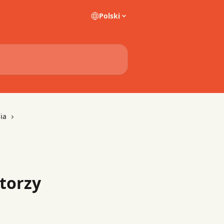
Polski
ia
torzy