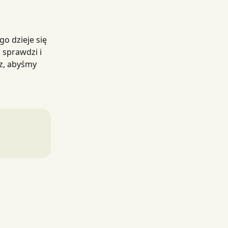
o dzieje się 
o sprawdzi i 
z, abyśmy 