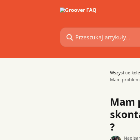
Przejdź do głównej zawartości
Przeszukaj artykuły...
Wszystkie kole
Mam problem z
Mam p
skont
?
Napisa