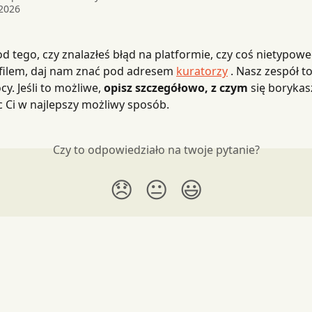
2026
od tego, czy znalazłeś błąd na platformie, czy coś nietypoweg
filem, daj nam znać pod adresem 
kuratorzy
 . Nasz zespół t
y. Jeśli to możliwe, 
opisz szczegółowo, z czym
 się borykas
 Ci w najlepszy możliwy sposób.
Czy to odpowiedziało na twoje pytanie?
😞
😐
😃