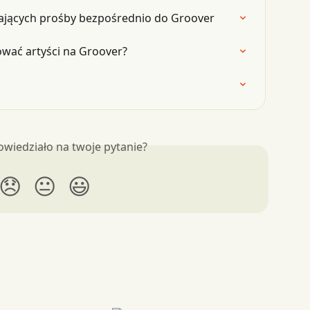
łających prośby bezpośrednio do Groover
ować artyści na Groover?
owiedziało na twoje pytanie?
😞
😐
😃