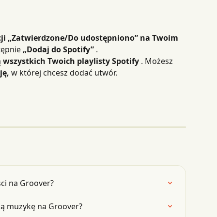
cji „Zatwierdzone/Do udostępniono” na Twoim 
tępnie 
„Dodaj do Spotify”
 .
ą 
wszystkich Twoich playlisty Spotify
 . Możesz 
ję,
 w której chcesz dodać utwór.
ści na Groover?
ją muzykę na Groover?