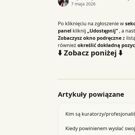
7 maja 2026
Po kliknięciu na zgłoszenie w 
sek
panel
 kliknij 
„Udostępnij”
 , a nas
Zobaczysz okno podręczne
 z list
również 
określić dokładną pozyc
⬇️ Zobacz poniżej ⬇️
Artykuły powiązane
Kim są kuratorzy/profesjonali
Kiedy powinienem wysłać swo