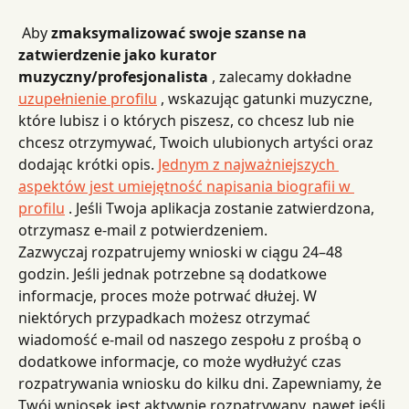
 Aby 
zmaksymalizować swoje szanse na 
zatwierdzenie jako kurator 
muzyczny/profesjonalista
 , zalecamy dokładne 
uzupełnienie profilu
 , wskazując gatunki muzyczne, 
które lubisz i o których piszesz, co chcesz lub nie 
chcesz otrzymywać, Twoich ulubionych artyści oraz 
dodając krótki opis. 
Jednym z najważniejszych 
aspektów jest umiejętność napisania biografii w 
profilu
 . Jeśli Twoja aplikacja zostanie zatwierdzona, 
otrzymasz e-mail z potwierdzeniem.
Zazwyczaj rozpatrujemy wnioski w ciągu 24–48 
godzin. Jeśli jednak potrzebne są dodatkowe 
informacje, proces może potrwać dłużej. W 
niektórych przypadkach możesz otrzymać 
wiadomość e-mail od naszego zespołu z prośbą o 
dodatkowe informacje, co może wydłużyć czas 
rozpatrywania wniosku do kilku dni. Zapewniamy, że 
Twój wniosek jest aktywnie rozpatrywany, nawet jeśli 