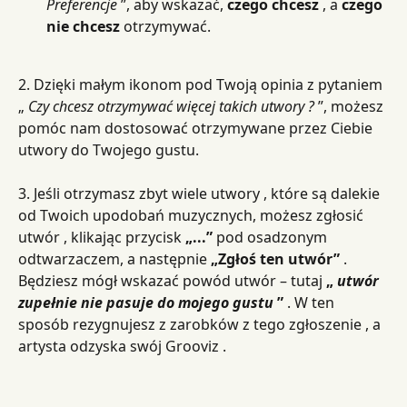
Preferencje
 ”, aby wskazać, 
czego chcesz
 , a 
czego 
nie chcesz
 otrzymywać.
2. Dzięki małym ikonom pod Twoją opinia z pytaniem 
„ 
Czy chcesz otrzymywać więcej takich utwory ?
 ”, możesz 
pomóc nam dostosować otrzymywane przez Ciebie 
utwory do Twojego gustu.
3. Jeśli otrzymasz zbyt wiele utwory , które są dalekie 
od Twoich upodobań muzycznych, możesz zgłosić 
utwór , klikając przycisk 
„...”
 pod osadzonym 
odtwarzaczem, a następnie 
„Zgłoś ten utwór”
 . 
Będziesz mógł wskazać powód utwór – tutaj 
„ 
utwór 
zupełnie nie pasuje do mojego gustu
 ”
 . W ten 
sposób rezygnujesz z zarobków z tego zgłoszenie , a 
artysta odzyska swój Grooviz .