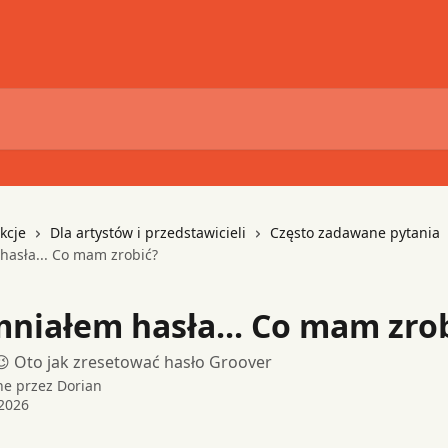
kcje
Dla artystów i przedstawicieli
Często zadawane pytania
asła... Co mam zrobić?
niałem hasła... Co mam zrob
😉 Oto jak zresetować hasło Groover
ne przez
Dorian
2026