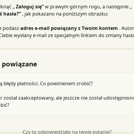
iknąć „ 
Zaloguj się”
 w prawym górnym rogu, a następnie „ 
ś hasła?”
 , jak pokazano na poniższym obrazku:
e podasz 
adres e-mail powiązany z Twoim kontem
 . Auto
Ciebie wysłany e-mail ze specjalnym linkiem do zmiany hasł
y powiązane
ą błędy płatności. Co powinienem zrobić?
 został zaakceptowany, ale jeszcze nie został udostępniono
bić?
Czy to odpowiedziało na twoje pytanie?