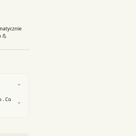
matycznie 
a 💪
 . Co 