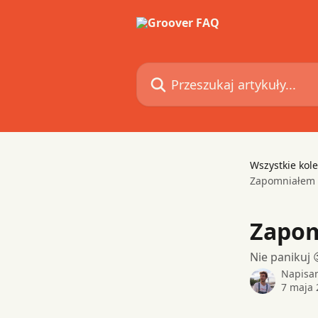
Przejdź do głównej zawartości
Przeszukaj artykuły...
Wszystkie kole
Zapomniałem h
Zapom
Nie panikuj 
Napisa
7 maja 