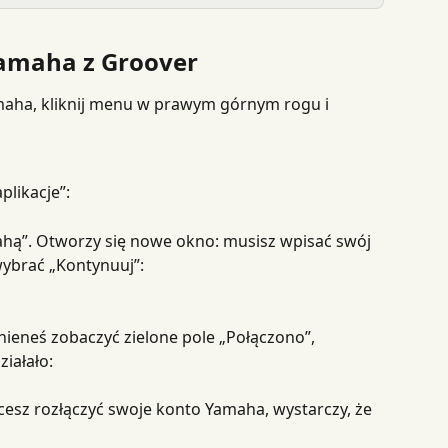
Yamaha z Groover
maha, kliknij menu w prawym górnym rogu i 
plikacje”:
mahą”. Otworzy się nowe okno: musisz wpisać swój 
 wybrać „Kontynuuj”:
nieneś zobaczyć zielone pole „Połączono”, 
ziałało:
sz rozłączyć swoje konto Yamaha, wystarczy, że 