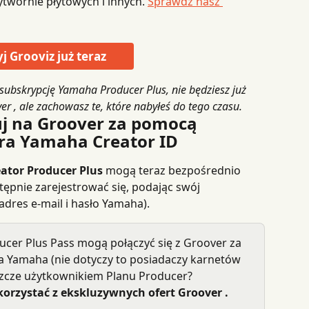
ytwórnie płytowych i innych. 
Sprawdź nasz 
j Grooviz już teraz
 subskrypcję Yamaha Producer Plus, nie będziesz już 
r , ale zachowasz te, które nabyłeś do tego czasu.
uj na Groover za pomocą 
ora Yamaha Creator ID
ator Producer Plus
 mogą teraz bezpośrednio 
stępnie zarejestrować się, podając swój 
adres e-mail i hasło Yamaha).
ucer Plus Pass mogą połączyć się z Groover za 
 Yamaha (nie dotyczy to posiadaczy karnetów 
eszcze użytkownikiem Planu Producer? 
korzystać z ekskluzywnych ofert Groover .