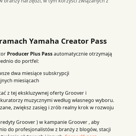
 branży narzędzi, w tym korzyści związanych z
w ramach Yamaha Creator Pass
or 
Producer Plus Pass
 automatycznie otrzymają 
ednio do portfel:
rwsze dwa miesiące subskrypcji
ejnych miesiącach
ać z tej ekskluzywnej oferty Groover i 
z kuratorzy muzycznymi według własnego wyboru. 
ane, zwiększ zasięg i zrób realny krok w rozwoju 
kredyty Groover ) w kampanie Groover , aby 
o do profesjonalistów z branży z blogów, stacji 