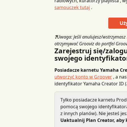
radiowych, kuratorzy playlista , w
samouczek tutaj
 .
Uży
❓Uwaga:
Jeśli anulujesz/wstrzymasz
otrzymywać Grooviz do portfel Groove
Zarejestruj się/zalog
swojego identyfikat
Posiadacze karnetu Yamaha Cre
utworzyć konto w Groover
 , a na
identyfikator Yamaha Creator ID (
Tylko posiadacze karnetu Prod
pomocą swojego identyfikatora
z innych planów). Nie jesteś j
Uaktualnij Plan Creator, aby 