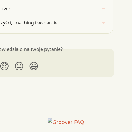
oover
rzyści, coaching i wsparcie
owiedziało na twoje pytanie?
😞
😐
😃