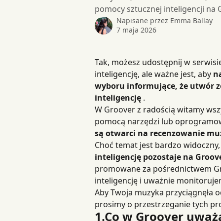
pomocy sztucznej inteligencji na
Napisane przez
Emma Ballay
7 maja 2026
Tak, możesz udostępnij w serwis
inteligencję, ale ważne jest, aby 
n
wyboru informujące, że utwór z
inteligencję
 .
W Groover z radością witamy wszy
pomocą narzędzi lub oprogramowa
są otwarci na recenzowanie mu
Choć temat jest bardzo widoczny,
inteligencję pozostaje na Groo
promowane za pośrednictwem Gro
inteligencję i uważnie monitorujem
Aby Twoja muzyka przyciągnęła o
prosimy o przestrzeganie tych pr
1.Co w Groover uważa