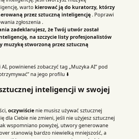
gencję, warto 
kierować ją do kuratorzy, którzy 
erowaną przez sztuczną inteligencję
 . Poprawi 
wania zgłoszenia .
nia zadeklarujesz, że Twój utwór został 
eligencję, na szczycie listy profesjonalistów 
cy muzykę stworzoną przez sztuczną 
otrzymywać” na jego profilu ⬇️
 sztucznej inteligencji w swojej 
ci, 
oczywiście
 nie musisz używać sztucznej 
ę dla Ciebie nie zmieni, jeśli nie użyjesz sztucznej 
i. Jak wspomniano powyżej, utwory generowane 
over stanowią bardzo niewielką mniejszość, a 