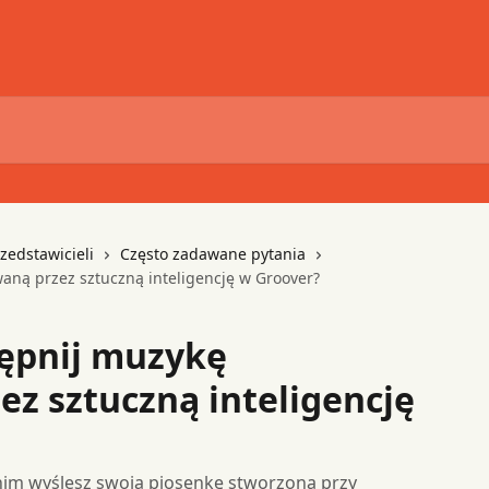
rzedstawicieli
Często zadawane pytania
ną przez sztuczną inteligencję w Groover?
ępnij muzykę
z sztuczną inteligencję
nim wyślesz swoją piosenkę stworzoną przy