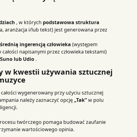
dziach
 , w których 
podstawowa struktura 
, aranżacja i/lub tekst) jest generowana przez 
średnią ingerencją człowieka
 (występem 
całości napisanymi przez człowieka tekstami)
Suno lub Udio
 .
y w kwestii używania sztucznej 
 muzyce
w całości wygenerowany przy użyciu sztucznej 
kampania należy zaznaczyć opcję 
„Tak”
 w polu 
igencji.
 procesu twórczego pomaga budować zaufanie 
trzymanie wartościowego opinia.