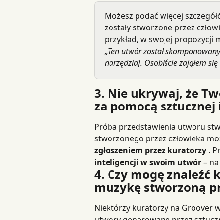
Możesz podać więcej szczegółó
zostały stworzone przez człowie
przykład, w swojej propozycji
„Ten utwór został skomponowany p
narzędzia]. Osobiście zająłem się
3. Nie ukrywaj, że T
za pomocą sztucznej i
Próba przedstawienia utworu stwo
stworzonego przez człowieka mo
zgłoszeniem przez kuratorzy
 . 
inteligencji w swoim utwór
 – na
4. Czy mogę znaleźć k
muzykę stworzoną prz
Niektórzy kuratorzy na Groover ws
utwory generowane przez sztuczną