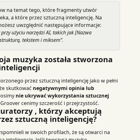
w na temat tego, które fragmenty utwór 
ka, a które przez sztuczną inteligencję. Na 
 możesz uwzględnić następujące informacje:
rzy użyciu narzędzi AI, takich jak [Nazwa 
 strukturą, tekstem i miksem”.
woja muzyka została stworzona 
nteligencji
rzonego przez sztuczną inteligencję jako w pełni 
że skutkować 
negatywnymi opinia lub 
Prosimy 
nie ukrywać wykorzystania sztucznej 
 Groover cenimy szczerość i przejrzystość.
uratorzy , którzy akceptują 
ez sztuczną inteligencję?
pomnieli w swoich profilach, że są otwarci na 
 inteligencję. Jeśli tworzysz muzykę 