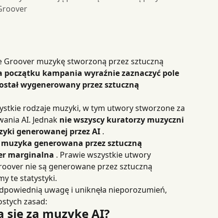
 Groover
ie Groover muzykę stworzoną przez sztuczną 
a początku kampania wyraźnie zaznaczyć pole 
ostał wygenerowany przez sztuczną 
stkie rodzaje muzyki, w tym utwory stworzone za 
nia AI. Jednak 
nie wszyscy kuratorzy muzyczni 
zyki generowanej przez AI
 .
 
muzyka generowana przez sztuczną 
ver marginalna
 . Prawie wszystkie utwory 
over nie są generowane przez sztuczną 
y te statystyki.
dpowiednią uwagę i uniknęła nieporozumień, 
ostych zasad:
 się za muzykę AI?