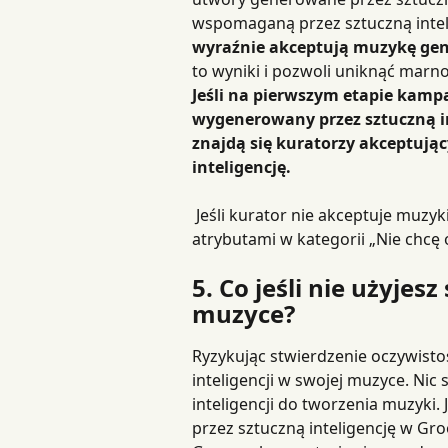
wspomaganą przez sztuczną inteli
wyraźnie akceptują muzykę gen
to wyniki i pozwoli uniknąć marno
Jeśli na pierwszym etapie kampa
wygenerowany przez sztuczną int
znajdą się kuratorzy akceptują
inteligencję.
 Jeśli kurator nie akceptuje muzyki AI, powinieneś zobaczyć tag „Muzyka AI” pod 
atrybutami w kategorii „Nie chcę 
5. Co jeśli nie użyjesz
muzyce?
Ryzykując stwierdzenie oczywistoś
inteligencji w swojej muzyce. Nic si
inteligencji do tworzenia muzyk
przez sztuczną inteligencję w Gro