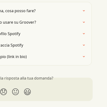
na, cosa posso fare?
so usare su Groover?
filo Spotify
raccia Spotify
io (link in bio)
 la risposta alla tua domanda?
😞
😐
😃