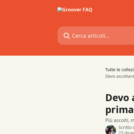
Vai al contenuto principale
Cerca articoli…
Tutte le collez
Devo ascoltare
Devo 
prima
Più ascolti, 
Scritto
27 dic