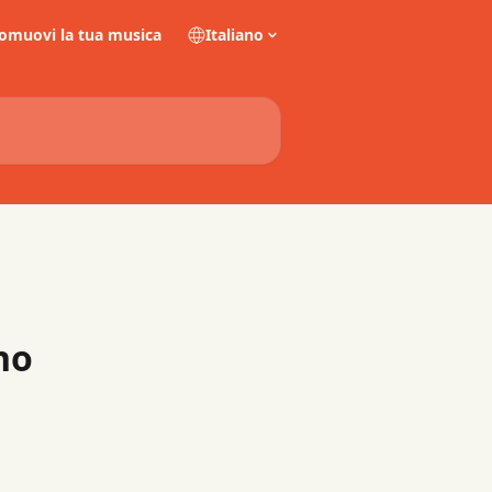
omuovi la tua musica
Italiano
no