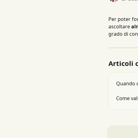
Per poter fo
ascoltare 
al
grado di cont
Articoli 
Quando do
Come val