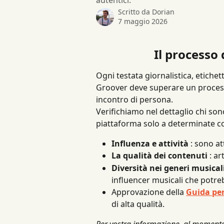
autentici.
Scritto da
Dorian
7 maggio 2026
Il processo 
Ogni testata giornalistica, etiche
Groover deve superare un processo
incontro di persona.
Verifichiamo nel dettaglio chi son
piattaforma solo a determinate co
Influenza e attività
 : sono a
La qualità dei contenuti
 : ar
Diversità nei generi musical
influencer musicali che potre
Approvazione della 
Guida per
di alta qualità.
Per vostra informazione, al momento 