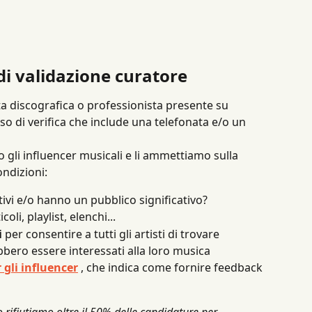
di validazione curatore
tta discografica o professionista presente su 
 di verifica che include una telefonata e/o un 
o gli influencer musicali e li ammettiamo sulla 
ndizioni:
ttivi e/o hanno un pubblico significativo?
ticoli, playlist, elenchi...
i
 per consentire a tutti gli artisti di trovare 
bbero essere interessati alla loro musica
 gli influencer
 , che indica come fornire feedback 
rifiutiamo oltre il 50% delle candidature per 