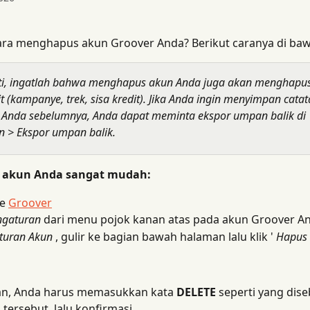
ara menghapus akun Groover Anda? Berikut caranya di bawa
ati, ingatlah bahwa menghapus akun Anda juga akan menghapu
it (kampanye, trek, sisa kredit). Jika Anda ingin menyimpan catat
Anda sebelumnya, Anda dapat meminta ekspor umpan balik di 
n > Ekspor umpan balik.
akun Anda sangat mudah:
e 
Groover
ngaturan
 dari menu pojok kanan atas pada akun Groover A
turan Akun
 , gulir ke bagian bawah halaman lalu klik ' 
Hapus 
n, Anda harus memasukkan kata 
DELETE
 seperti yang dise
tersebut, lalu konfirmasi.