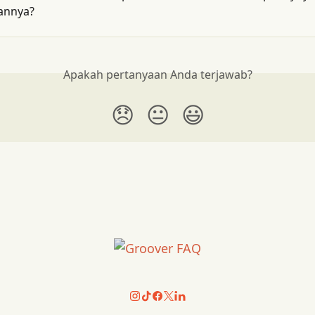
annya?
Apakah pertanyaan Anda terjawab?
😞
😐
😃