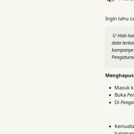
Ingin tahu c
💡 Hati-h
data terka
kampanye 
Pengatura
Menghapus 
Masuk k
Buka 
Pe
Di 
Penga
Kemudia
halaman 