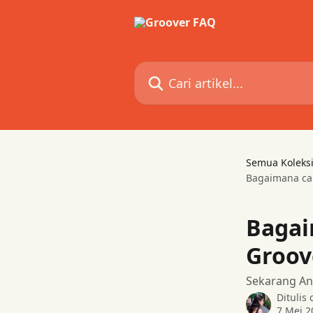
Lewati ke konten utama
Cari artikel...
Semua Koleks
Bagaimana ca
Bagai
Groov
Sekarang An
Ditulis
7 Mei 2