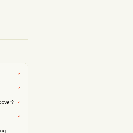
oover?
ng 