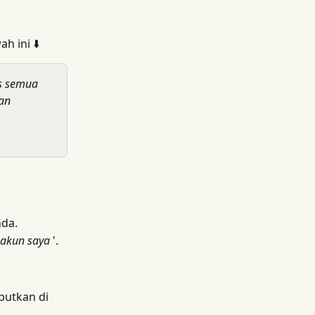
h ini ⬇️
s semua 
an 
nda.
akun saya
 '.
butkan di 