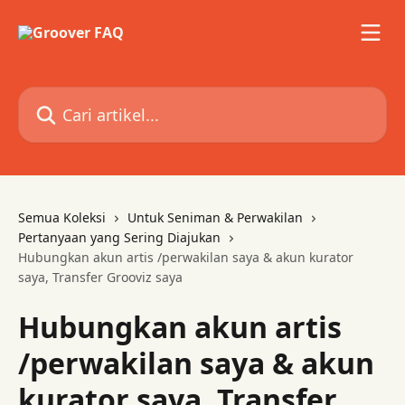
Lewati ke konten utama
Cari artikel...
Semua Koleksi
Untuk Seniman & Perwakilan
Pertanyaan yang Sering Diajukan
Hubungkan akun artis /perwakilan saya & akun kurator
saya, Transfer Grooviz saya
Hubungkan akun artis
/perwakilan saya & akun
kurator saya, Transfer