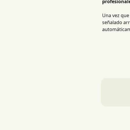
profesionale
Una vez que 
señalado arri
automática