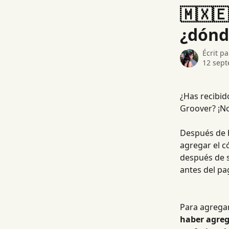
Passer au contenu principal
🇲🇽
¿dónd
Écrit p
12 sep
¿Has recibid
Groover? ¡N
Después de 
agregar el có
después de s
antes del pa
Para agregar
haber agrega