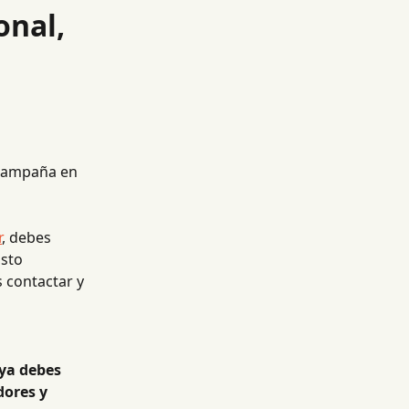
onal,
 campaña en 
r
, debes 
usto 
 contactar y 
ya debes 
ores y 