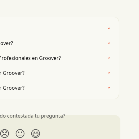
oover?
Profesionales en Groover?
n Groover?
n Groover?
do contestada tu pregunta?
😞
😐
😃