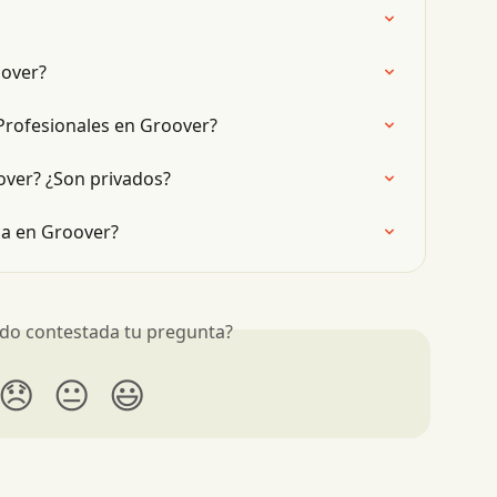
oover?
Profesionales en Groover?
over? ¿Son privados?
a en Groover?
do contestada tu pregunta?
😞
😐
😃