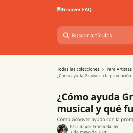
Ir al contenido principal
Buscar artículos...
Todas las colecciones
Para Artista
¿Cómo ayuda Groover a la promoción m
¿Cómo ayuda Gr
musical y qué f
Cómo Groover ayuda con la promoc
Escrito por
Emma Ballay
7 de mayo de 2026