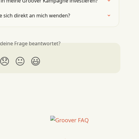
h in meine Groover Kampagne investieren?
die sich direkt an mich wenden?
 deine Frage beantwortet?
😞
😐
😃