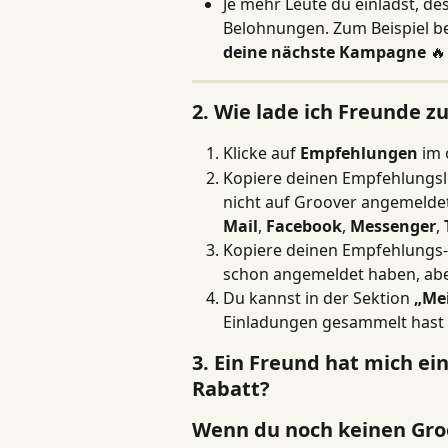
Je mehr Leute du einlädst, des
Belohnungen. Zum Beispiel b
deine nächste Kampagne
 🔥
2. Wie lade ich Freunde z
Klicke auf 
Empfehlungen
 im
Kopiere deinen Empfehlungsli
nicht auf Groover angemeldet
Mail
, 
Facebook
, 
Messenger
, 
Kopiere deinen Empfehlungs-C
schon angemeldet haben, abe
Du kannst in der Sektion 
„Me
Einladungen gesammelt hast u
3. Ein Freund hat mich e
Rabatt?
Wenn du noch keinen Gro