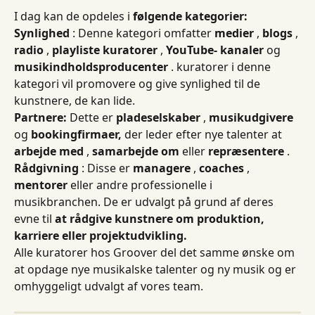
I dag kan de opdeles i 
følgende kategorier:
Synlighed
 : Denne kategori omfatter 
medier
 , 
blogs
 , 
radio
 , 
playliste kuratorer
 , 
YouTube-
kanaler
 og 
musikindholdsproducenter
 . kuratorer i denne 
kategori vil promovere og give synlighed til de 
kunstnere, de kan lide.
Partnere:
 Dette er 
pladeselskaber
 , 
musikudgivere
og 
bookingfirmaer,
 der leder efter nye talenter at 
arbejde med
 , 
samarbejde om
 eller 
repræsentere
 .
Rådgivning
 : Disse er 
managere
 , 
coaches
 , 
mentorer
 eller andre professionelle i 
musikbranchen. De er udvalgt på grund af deres 
evne til 
at rådgive kunstnere om produktion, 
karriere eller projektudvikling.
Alle kuratorer hos Groover del det samme ønske om 
at opdage nye musikalske talenter og ny musik og er 
omhyggeligt udvalgt af vores team.