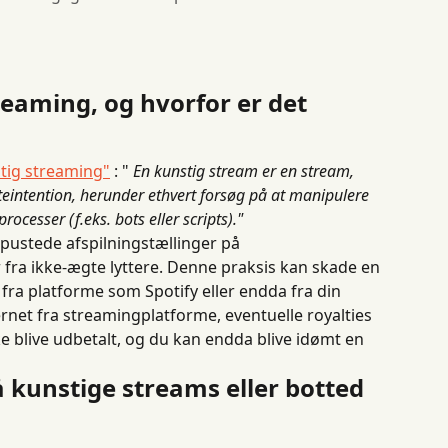
reaming, og hvorfor er det 
stig streaming"
 : " 
En kunstig stream er en stream, 
teintention, herunder ethvert forsøg på at manipulere 
ocesser (f.eks. bots eller scripts)."
ppustede afspilningstællinger på 
ra ikke-ægte lyttere. Denne praksis kan skade en 
fra platforme som Spotify eller endda fra din 
jernet fra streamingplatforme, eventuelle royalties 
ke blive udbetalt, og du kan endda blive idømt en 
 kunstige streams eller botted 