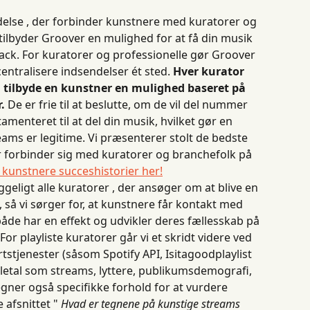
delse , der forbinder kunstnere med kuratorer og 
 tilbyder Groover en mulighed for at få din musik 
ck. For kuratorer og professionelle gør Groover 
ntralisere indsendelser ét sted. 
Hver kurator 
il tilbyde en kunstner en mulighed baseret på 
.
 De er frie til at beslutte, om de vil del nummer 
tamenteret til at del din musik, hvilket gør en 
eams er legitime. Vi præsenterer stolt de bedste 
r forbinder sig med kuratorer og branchefolk på 
 kunstnere succeshistorier her!
ligt alle kuratorer , der ansøger om at blive en 
, så vi sørger for, at kunstnere får kontakt med 
både har en effekt og udvikler deres fællesskab på 
r playliste kuratorer går vi et skridt videre ved 
rtstjenester (såsom Spotify API, Isitagoodplaylist 
gletal som streams, lyttere, publikumsdemografi, 
egner også specifikke forhold for at vurdere 
 afsnittet " 
Hvad er tegnene på kunstige streams 