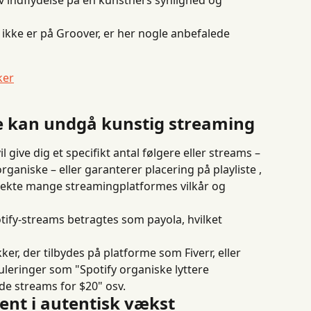
iv indflydelse på en kunstners synlighed og 
der ikke er på Groover, er her nogle anbefalede 
ker
e kan undgå kunstig streaming
il give dig et specifikt antal følgere eller streams – 
ganiske – eller garanterer placering på playliste , 
irekte mange streamingplatformes vilkår og 
otify-streams betragtes som payola, hvilket 
er, der tilbydes på platforme som Fiverr, eller 
leringer som "Spotify organiske lyttere 
de streams for $20" osv.
nt i autentisk vækst