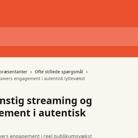
epræsentanter
Ofte stillede spørgsmål
oovers engagement i autentisk lyttevækst
unstig streaming og
ement i autentisk
vers engagement i reel publikumsvækst