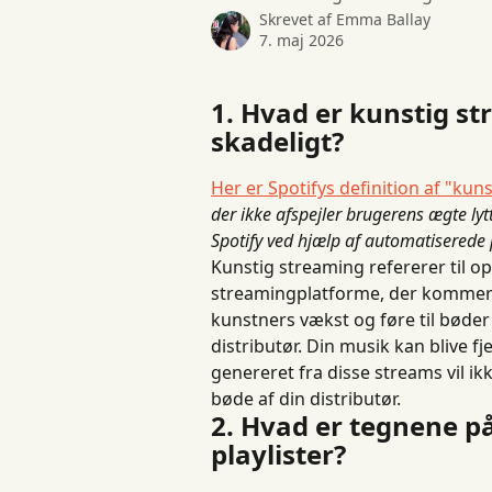
Skrevet af
Emma Ballay
7. maj 2026
1. Hvad er kunstig st
skadeligt?
Her er Spotifys definition af "kun
der ikke afspejler brugerens ægte lyt
Spotify ved hjælp af automatiserede pr
Kunstig streaming refererer til o
streamingplatforme, der kommer f
kunstners vækst og føre til bøder 
distributør. Din musik kan blive f
genereret fra disse streams vil ik
bøde af din distributør.
2. Hvad er tegnene på
playlister?