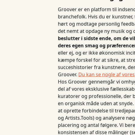
Groover er en platform til indsen
branchefolk. Hvis du er kunstner,
hørt og modtage personlig feedba
det nemt at opdage ny musik og ce
beslutter i sidste ende, om de v
deres egen smag og præferencer
eller ej, og er ikke økonomisk inci
kæmpe forskel for at sikre, at str
succeshistorier fra kunstnere, de
Groover. 
Du kan se nogle af vores
Hos Groover gennemgår vi omhygge
del af vores eksklusive fællesskab
kuratorer og professionelle, der 
en organisk måde uden at snyde. Fo
at oprette forbindelse til tredjepa
og Artists.Tools) og analysere nø
placering og antal følgere. Vi ber
konsistensen af ​​disse målinger (se