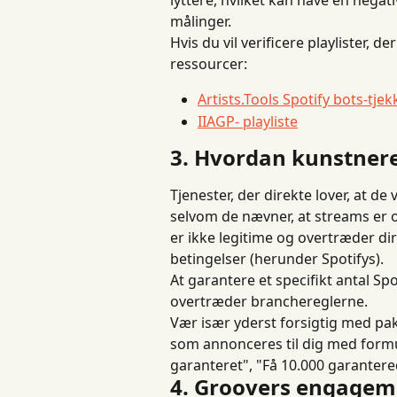
lyttere, hvilket kan have en negat
målinger.
Hvis du vil verificere playlister, 
ressourcer:
Artists.Tools Spotify bots-tjek
IIAGP- playliste
3. Hvordan kunstner
Tjenester, der direkte lover, at de v
selvom de nævner, at streams er or
er ikke legitime og overtræder d
betingelser (herunder Spotifys).
At garantere et specifikt antal Sp
overtræder branchereglerne.
Vær især yderst forsigtig med pakk
som annonceres til dig med formu
garanteret", "Få 10.000 garantere
4. Groovers engageme