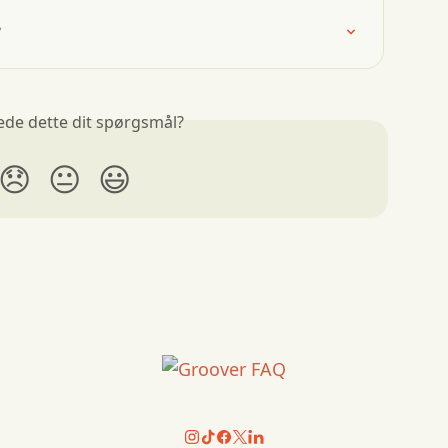
?
ede dette dit spørgsmål?
😞
😐
😃