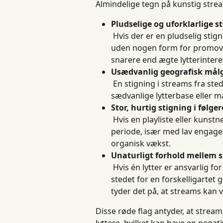
Almindelige tegn på kunstig stre
Pludselige og uforklarlige s
 Hvis der er en pludselig stign
uden nogen form for promover
snarere end ægte lytterintere
Usædvanlig geografisk mål
 En stigning i streams fra st
sædvanlige lytterbase eller 
Stor, hurtig stigning i følgere
 Hvis en playliste eller kunstn
periode, især med lav engagem
organisk vækst.
Unaturligt forhold mellem s
 Hvis én lytter er ansvarlig f
stedet for en forskelligartet 
tyder det på, at streams kan
Disse røde flag antyder, at stream