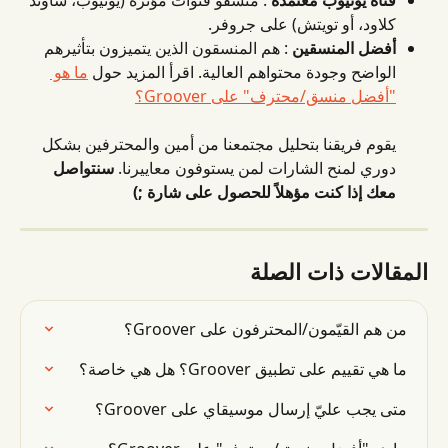
قناة يوتيوب معتمدة
 : منسقو قنوات مؤثرة (يوتيوب، ساوند 
كلاود، أو تويتش) على جروفر.
أفضل المنسقين
 : هم المنسقون الذين يتميزون بتأثيرهم 
الواضح وجودة محتواهم العالية. اقرأ المزيد حول 
ما هو 
"أفضل منسق/محترف" على Groover؟
يقوم فريقنا بتحليل مجتمعنا من أمين والمحترفين بشكل 
دوري لمنح الشارات لمن يستوفون معاييرنا. 
سنتواصل 
معك إذا كنت مؤهلاً للحصول على شارة ;)
المقالات ذات الصلة
من هم القيّمون/المحترفون على Groover؟
ما هي تقييم على تطبيق Groover؟ هل هي خاصة؟
متى يجب عليّ إرسال موسيقاي على Groover؟