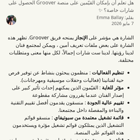
هل تعلم أن بإمكان القيّمين على منصة Groover الحصول على
شارات خاصة؟ ✨
بقلم:
Emma Ballay
7 مايو 2026
الشارة هي مؤشر على 
الإنجاز
 يمنحه فريق Groover. تظهر هذه 
الشارة على بعض ملفات تعريف أمين ، ويمكن لمجتمع فنان 
لدينا رؤيتها. لدينا ست شارات إجمالاً، لكل منها معنى ومتطلبات 
مختلفة.
تنظيم الفعاليات
 : منظمون يبحثون بنشاط عن توفير فرص 
حية لفنانينا (فعاليات وحفلات موسيقية ومهرجانات).
مؤثر للغاية
 : القيّمون الذين يمكنهم إحداث تأثير كبير على 
إصدار الفنان عندما يقررون مشاركة مقطوعة
تقييم عالية الجودة
 : منسقون يقدمون أفضل تقييم التقنية 
والبناءة والمفصلة داخل مجتمعنا.
قائمة تشغيل معتمدة من سبوتيفاي
 : منسقو قوائم 
التشغيل الذين يمتلكون قوائم تشغيل مؤثرة ويستخدمون 
هذه القوائم على المنصة.