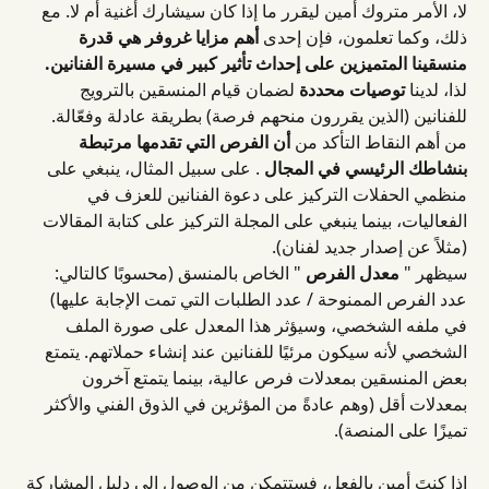
لا، الأمر متروك أمين ليقرر ما إذا كان سيشارك أغنية أم لا. مع 
ذلك، وكما تعلمون، فإن إحدى 
أهم مزايا غروفر هي قدرة 
منسقينا المتميزين على إحداث تأثير كبير في مسيرة الفنانين.
لذا، لدينا 
توصيات
محددة
 لضمان قيام المنسقين بالترويج 
للفنانين (الذين يقررون منحهم فرصة) بطريقة عادلة وفعّالة.
من أهم النقاط التأكد من 
أن الفرص التي تقدمها مرتبطة 
بنشاطك الرئيسي في المجال
 . على سبيل المثال، ينبغي على 
منظمي الحفلات التركيز على دعوة الفنانين للعزف في 
الفعاليات، بينما ينبغي على المجلة التركيز على كتابة المقالات 
(مثلاً عن إصدار جديد لفنان).
سيظهر " 
معدل الفرص
 " الخاص بالمنسق (محسوبًا كالتالي: 
عدد الفرص الممنوحة / عدد الطلبات التي تمت الإجابة عليها) 
في ملفه الشخصي، وسيؤثر هذا المعدل على صورة الملف 
الشخصي لأنه سيكون مرئيًا للفنانين عند إنشاء حملاتهم. يتمتع 
بعض المنسقين بمعدلات فرص عالية، بينما يتمتع آخرون 
بمعدلات أقل (وهم عادةً من المؤثرين في الذوق الفني والأكثر 
تميزًا على المنصة).
إذا كنتَ أمين بالفعل، فستتمكن من الوصول إلى دليل المشاركة 