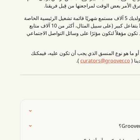
ق الأمر بعض الوقت لمراجعتها من قِبل فريقنا.
مثال: إذا كنت منسق قوائم تشغيل ولديك 5 آلاف مستمع شهريًا قائمة تشغيل الرئيسية الخاصة 
 حساب على Instagram بتفاعل كبير (على سبيل المثال، أكثر من 10 آلاف متابع 
ل يتراوح بين 3-5٪)، فقد تكون مؤهلاً لتكون مؤثرًا على وسائل التواصل الاجتماعي 
ة أو ما هو نوع المنسق الذي يجب أن تكون عليه، فيمكنك 
نا ( 
curators@groover.co
 ).