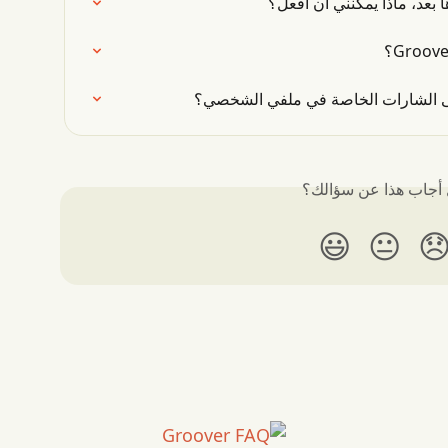
تم قبول مقطوعة ولكن لم يت
ما الذي يجب علي فعله للحصول على 
هل أجاب هذا عن سؤا
😃
😐
