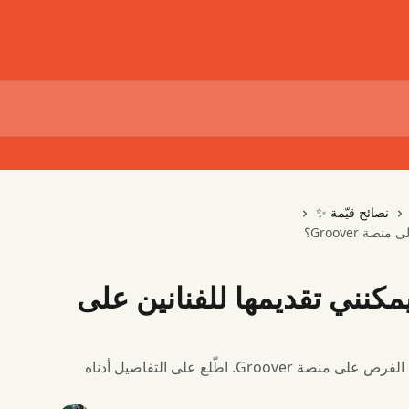
نصائح قيّمة ✨
ة Groover؟
كنني تقديمها للفنانين على
نُجري بعض التغييرات على طريقة عرض الفرص على منصة Groover. اطّلع على التفاصيل أدناه