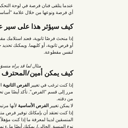
عندما يتلقى فنان فرصة في لوحة التحكم 
أي فرصة ونوعها من خلال علامة "أساسي
كيف سيؤثر هذا على سير ع
إذا منحتَ فرصًا ثانوية، فعند استلامك 
أو فرص ثانوية، أو كليهما. ويمكنك تحديد
لنفس مقطوعة.
مثال لما قد يراه منسق
كيف يمكن أمين/المحترف ت
إذا كنت ترغب في تغيير 
الفرص الثانوية
 ا
مرر إلى قسم "الفرص". تأكد أيضًا من 
من دقته.
لا يمكن تغيير 
الفرص الأساسية
 لأنها مرت
إذا كنت تعتقد أن بإمكانك توفير فرص متع
المنسقين لدينا لمعرفة ما إذا كنت مؤهلا
نوع المنسق الحالي). يمكنك أيضًا ملء نم