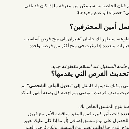
فنان الخاصة به، سيتمكن من معرفة ما إذا كان قد تلقى 
" خضراء (أو عدم وجودها):
مل أمين المحترفين؟
مقطوعة، ستظهر لك خانتان تُشيران إلى منح فرص أساسية، 
 خيارات متعددة إذا رغبتَ في منح أكثر من فرصة واحدة 
 قائمة التشغيل عند استلام مقطوعة جديد.
حديث الفرص التي يقدمها؟
لتي يمكنك تقديمها، فانتقل إلى 
"تعديل الملف الشخصي"
 ثم 
تحديث وصف فرصك - نوصي بمراجعته كل بضعة أشهر للتأكد 
بطة بنوع المنسق الخاص بك.
ددة ذات تأثير كبير، فمن المفيد مناقشة الأمر مع فريق 
ً للحصول على نوع منسق إضافي (أو ما إذا كان عليك تغيير 
وذج النوع هنا لطلب تغيير نوع المنسق، ولكن يُرجى العلم 