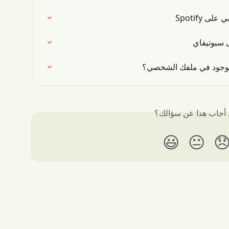
كيفية ال
كيفية الع
🔗 ما الذي يوجد في راب
هل أجاب هذا عن سؤا
😃
😐
