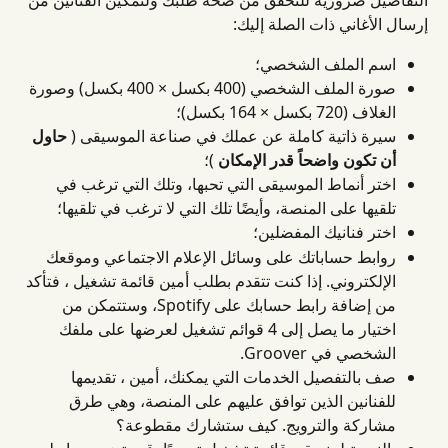
التفاصيل ضرورية للتحقق من صحة طلبك ولتمكين الفنانين من 
إرسال الأغاني ذات الصلة إليك:
اسم الملف الشخصي؛
صورة الملف الشخصي (400 بكسل × 400 بكسل) وصورة 
الغلاف (720 بكسل × 164 بكسل)؛
سيرة ذاتية كاملة عن عملك في صناعة الموسيقى ( 
حاول 
أن تكون واضحاً قدر الإمكان
 )؛
اختر أنماط الموسيقى التي تحبها، وتلك التي ترغب في 
تلقيها على المنصة، وأيضًا تلك التي لا ترغب في تلقيها؛
اختر فنانيك المفضلين؛
روابط حساباتك على وسائل الإعلام الاجتماعي وموقعك 
الإلكتروني. إذا كنت تتقدم بطلب أمين قائمة تشغيل ، فتأكد 
من إضافة رابط حسابك على Spotify، وستتمكن من 
اختيار ما يصل إلى 4 قوائم تشغيل لعرضها على ملفك 
الشخصي في Groover.
صف بالتفصيل الخدمات التي يمكنك، أمين ، تقديمها 
للفنانين الذين توافق عليهم على المنصة، وهي طرق 
مشاركة والترويج. كيف ستشارك مقطوعة؟