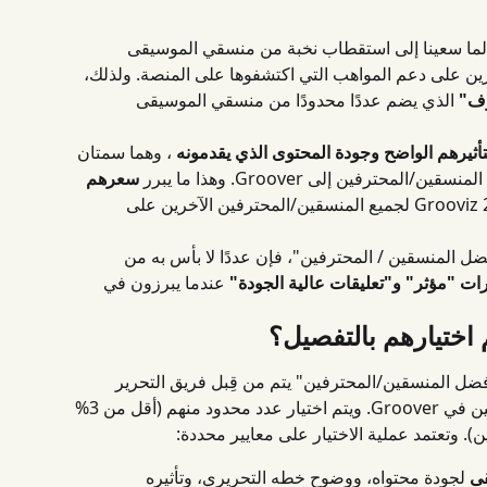
ور الحالي لمنصة Groover، لطالما سعينا إلى استقطاب نخبة من منسقي الموسيقى 
رين على دعم المواهب التي اكتشفوها على المنصة. ولذلك، 
رف"
 الذي يضم عددًا محدودًا من منسقي الموسيقى 
تأثيرهم الواضح وجودة المحتوى الذي يقدمونه
 ، وهما سمتان 
ترفين إلى Groover. وهذا ما يبرر 
سعرهم 
 مقارنةً بـ 2 Grooviz لجميع المنسقين/المحترفين الآخرين على 
ل المنسقين / المحترفين"، فإن عددًا لا بأس به من 
ات "مؤثر" و"تعليقات عالية الجودة"
 عندما يبرزون في 
 اختيارهم بالتفصيل؟
"أفضل المنسقين/المحترفين" يتم من قِبل فريق التحرير 
المسؤول عن مجتمع المنسقين/المحترفين في Groover. ويتم اختيار عدد محدود منهم (أقل من 3% 
. وتعتمد عملية الاختيار على معايير محددة:
قى
 لجودة محتواه، ووضوح خطه التحريري، وتأثيره