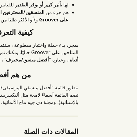
لها 
تأثير كبير أو توفر التقدير
 للفناني
هم جزء من 
المنسقين/المحترفين ا
على Groover
 و/أو الأكثر طلبًا من 
كيفية التعر
بمجرد بدء حملة واختيار مقطوعة ، ستتم
المتاحين على Groover حاليًا. يمكنك تمييز "أفضل المنسقين/المحترفين" من خلال 
أدناه
 ، وعبارة 
"أفضل منسق/محترف"،
 
من هم أفضل
تضم القائمة أسماءً لامعة مثل أليكسريند
بالإسبانية)، ومجلة دي جيه ماج الألمانية، 
المقالات ذات الصلة