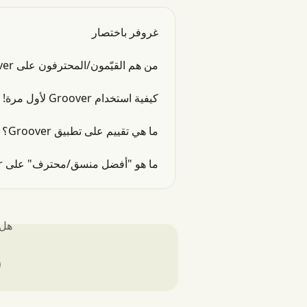
غروفر باختصار
من هم القيّمون/المحترفون على Groover؟
كيفية استخدام Groover لأول مرة!
ما هي تقييم على تطبيق Groover؟ هل هي خاصة؟
ما هو "أفضل منسق/محترف" على Groover؟
لك؟
