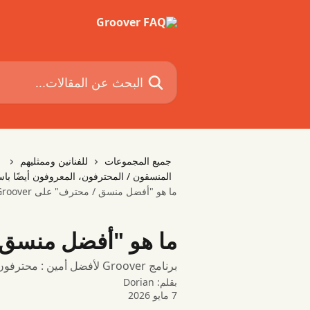
خط وانتقل إلى المحتوى الرئيسي
البحث عن المقالات...
جميع المجموعات
للفنانين وممثليهم
المنسقون / المحترفون، المعروفون أيضًا باس
ما هو "أفضل منسق / محترف" على Groover؟
ما هو "أفضل منسق / مح
برنامج Groover لأفضل أمين : محترفون مؤثرون وذوو جودة عالية
بقلم:
Dorian
7 مايو 2026