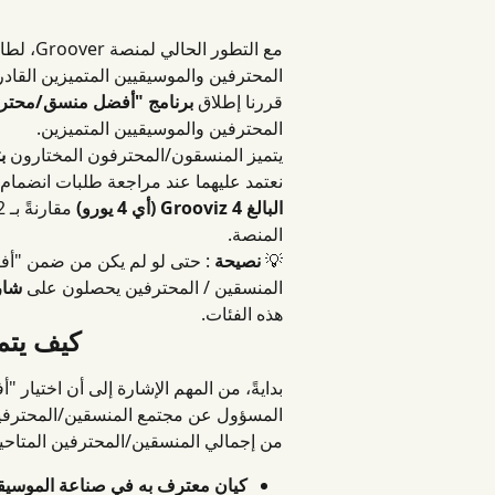
مع التط
المحترفين والموسيقيين المتميزين القاد
قررنا إطلاق 
برنامج "أفضل منسق/محت
المحترفين والموسيقيين المتميزين.
يتميز المنسقون/المحترفون المختارون 
ب
نعتمد عليهما عند مراجعة طلبات انضمام المنسقين/المح
البالغ 4 Grooviz (أي 4 يورو)
المنصة.
💡 
نصيحة
 : حتى لو لم يكن من ضمن "أفض
المنسقين / المحترفين يحصلون على 
شار
هذه الفئات.
كيف يتم
بدايةً، من المهم الإشارة إلى أن اختيار 
من إجمالي المنسقين/المحترفين المتاحين)
كيان معترف به في صناعة الموسي