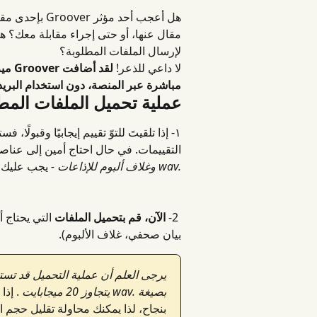
هل أعجب أحد مؤ
مقال عنها، أو حتى إجراء مقابلة معك؟ هل 
لإرسال الملفات المطلوبة؟
لا داعي للذعر! 
لقد 
مباشرة عبر المنصة، دون استخدام البريد ا
عملية تحميل الملفات المط
١- إذا تلقيتَ للتوّ تقييم إيجابيًا وقبولًا، فستظهر حالة أغنيتك " 
التقييمات. في حال احتاج أمين إلى عناص
.wav وغلاف ألبوم للإذاعات -
 يجب عليك ا
 2- 
الآن، قم بتحميل الملفات
 التي
بيان صحفي، غلاف الألبوم).
يرجى العلم أن عملية التحميل قد تس
بصيغة .wav يتجاوز 20 ميجابايت
بنجاح، لذا يمكنك محاولة تقليل حجم ال