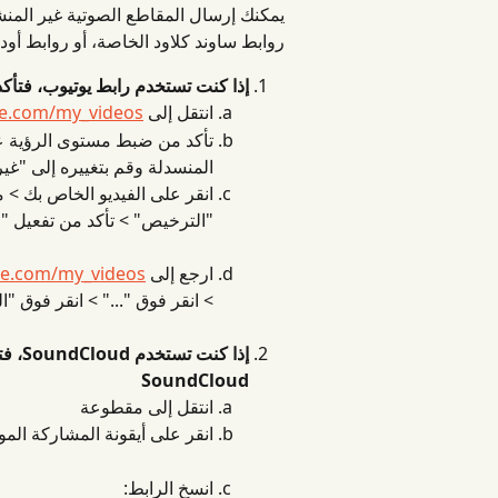
يمكنك إرسال المقاطع الصوتية غير المنشو
روابط ساوند كلاود الخاصة، أو روابط أود
إذا كنت تستخدم رابط يوتيوب، فتأكد 
انتقل إلى 
be.com/my_videos
تأكد من ضبط مستوى الرؤية على
المنسدلة وقم بتغييره إلى "غي
انقر على الفيديو الخاص بك > 
"الترخيص" > تأكد من تفعيل "ا
ارجع إلى 
be.com/my_videos
> انقر فوق "..." > انقر فوق 
إذا ك
SoundCloud
انتقل إلى مقطوعة
انقر على أيقونة المشاركة ال
انسخ الرابط: