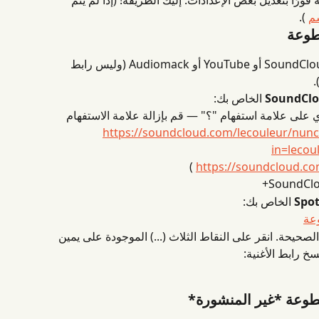
رًا بتعديل بعض الإعدادات. إليك الطريقة! (إذا لم يتم 
سم
 ).
طوعة
 SoundCloud أو YouTube أو Audiomack (وليس رابط 
.
 الخاص بك:
ي على علامة استفهام "؟" — قم بإزالة علامة الاستفهام 
https://soundcloud.com/lecouleur/nunc
in=lecou
 )
https://soundcloud.co
 الخاص بك:
عة
لصحيحة. انقر على النقاط الثلاث (...) الموجودة على يمين 
 رابط الأغنية:
وعة *غير المنشورة*