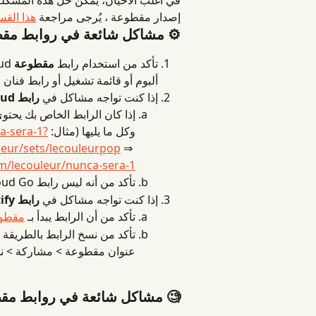
في أغلب الأحيان، يمكن حل هذه المشكلة فو
إصدار مقطوعة ، يُرجى مراجعة 
هذا الق
⚙️ مشاكل شائعة في روابط مق
تأكد من استخدام رابط 
مقطوعة
ألبوم أو قائمة تشغيل أو رابط فنان )
إذا كنت تواجه مشاكل في 
رابط SoundCloud
إذا كان الرابط الخاص بك يحتو
وكل ما يليها (مثال: 
a-sera-1?
leur/sets/lecouleurpop
 ⇒ 
m/lecouleur/nunca-sera-1
تأكد من أنه ليس رابط SoundCloud Go+
إذا كنت تواجه مشاكل في 
رابط Spotify
تأكد من أن الرابط يبدأ بـ 
مقطو
تأكد من نسخ الرابط بالطريقة ا
عنوان مقطوعة > مشاركة > نسخ
🧐 مشاكل شائعة في روابط مقط