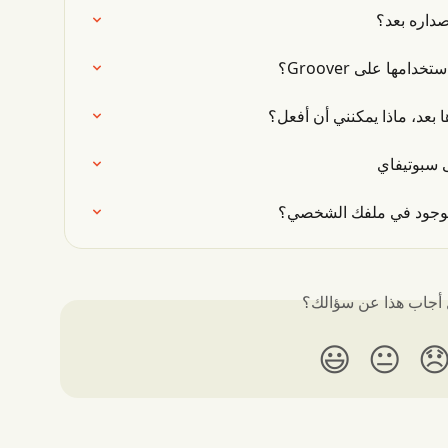
هل يمكنني
ما نوع روابط مقط
تم قبول مقطوعة ولكن لم يت
كيفية الع
🔗 ما الذي يوجد في راب
هل أجاب هذا عن سؤا
😃
😐
