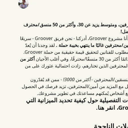
الحد الأدنى المطلوب هو 5 منسقين/محترفين، ومتوسط ​​يزيد عن 30، وأكثر من 50 منسق/محترف 
ضل!
الإجابة على هذا السؤال بسيطة. عندما بدأنا مشروع Groover، أدركنا - نحن فريق Groover - سريعًا 
 لقد وجدنا أن
يُعدّ 
وجود 5 منسقين/محترفين الحد الأدنى المطلوب للفنانين لتحقيق قيمة حقيقية من حملة Groover. 
أكثر من 
/المحترفين الذين تختارهم، زادت احتمالية عثورك على من 
منسقين/المحترفين - 
أكثر من 3000! -
 ممن قد يُقدّرون 
ل مع المزيد من أمين/المحترفين، تزيد فرصك في الحصول 
ة مع أشخاص يُمكنهم مساعدتك في تطوير مشروعك.
التفصيلية حول كيفية تحديد الميزانية التي 