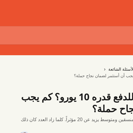
لأسئلة الشائعة
لماذا يوجد حد أدنى للدفع قدره 10 يورو؟ كم يجب
جاح حملة؟
يتطلب نجاح حملة وجود ما لا يقل عن 5 منسقين ومتوسط ​​يزيد عن 20 مؤثراً. كلما زاد العدد كان ذلك