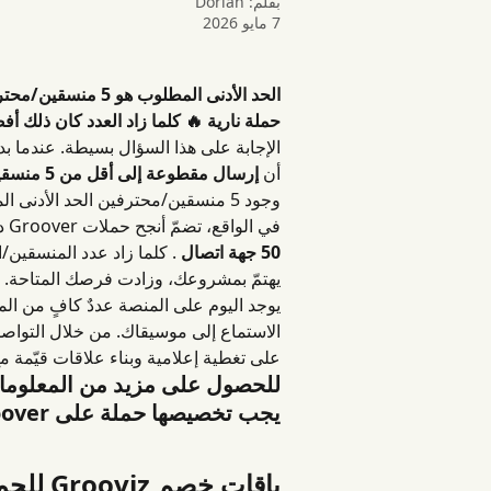
بقلم:
Dorian
7 مايو 2026
حملة نارية 🔥 كلما زاد العدد كان ذلك أف
أن 
إرسال مقطوعة إلى أقل من 5 منسقين/محترفين غالبًا ما ينتهي بخيبة حملة .
في الواقع، تضمّ أنجح حملات Groover دائمًا أكثر من 30 منسقًا/محترفًا، وفي أغلب الأحيان 
50 جهة اتصال
 . كلما زاد عدد المنسقين
يهتمّ بمشروعك، وزادت فرصك المتاحة.
يوجد اليوم على المنصة عددٌ كافٍ من ال
الاستماع إلى موسيقاك. من خلال التواص
على تغطية إعلامية وبناء علاقات قيّم
للحصول على مزيد من المعلومات 
يجب تخصيصها حملة على Groover، انقر هنا.
باقات خصم Grooviz للحملات الناجحة