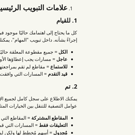
علامات التبويب الرئيسية
1. للقيام
كل ما يحتاج إلى اهتمامك حاليًا موجود 
إجراءً بشأنه. داخل تبويب "المهام"، يم
الكل
 = جميع مقطوعة المعلقة حاليًا
عاجل
 = مسارات يجب إعطاؤها الأولوية 
للاستماع
 = مقاطع لم تقم بمراجعتها
قيد التقدم
 = المسارات التي وافقت 
2. تم
يمكنك الاطلاع على سجل كامل لجميع الإج
عوامل التصفية للتنقل بين الخيارات المتا
المقاطع المشتركة
 = المقاطع الت
التعليقات فقط
 = المسارات التي قم
مُجدول
 = أسهم مُخطط لها ولكن لم 