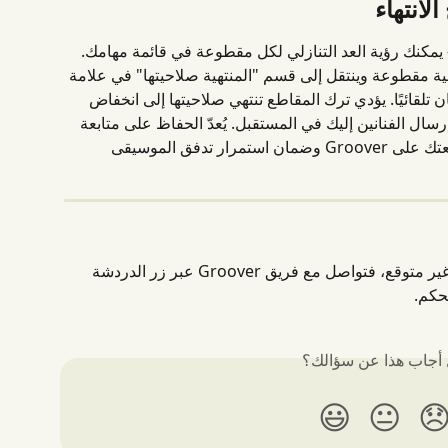
يأتي كل إرسال مع مهلة رد مدتها 7 أيام - يمكنك رؤية العد التنازلي لكل مقطوعة في قائمة
إذا لم ترد في الوقت المحدد، ينتهي صلاحية مقطوعة وينتقل 
تبويب "المنجزة"، ويتم استرداد المبلغ فنان تلقائيًا. يؤد
معدل استجابتك، مما يؤثر على احتمالية إرسال الفنانين إلي
قائمة مهامك من أفضل الطرق لبناء سمعتك على Groover وضمان استمرار تدفق الموسيقى 
إذا كانت لديك أسئلة أو واجهت أي شيء غير متوقع، فتواصل مع فريق Groover عبر زر الدردشة 
المو
هل أجاب هذا عن سؤا
😃
😐
