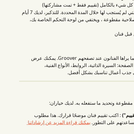
 كل شيء بالكامل (تقييم فقط + تمت مشاركتها)
 الطلبات = الطلبات التي لم يُستجب لها خلال المدة المحددة. للتذكير، لديك 7 أيام 
صلاحية مقطوعة ، ويختفي من لوحة التحكم الخاصة بك، 
 قبل فنان
ملفك الشخصي العام هو صفحتك أمين كما يراها الفنانون عند تصفحهم Groover. يمكنك عرض 
حة: السيرة الذاتية، الروابط، الأنواع الفنية، 
لى جذب أعمال تناسبك بشكل أفضل.
مقطوعة وتحديد ما ستفعله به. لديك خياران:
ييم")
 : اكتب تقييم فنان موضحًا قرارك. هذا مطلوب 
ساعدتهم على التطور. 
يمكنك قراءة المزيد عن إرشاداتنا 