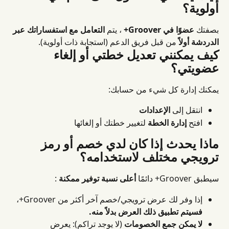
أولوية؟
بصفتك 
عضوًا في Groover+
 ، يتم 
التعامل مع استفساراتك عبر 
الدردشة أولاً
 من قبل فريق الدعم (استجابة ذات أولوية).
كيف يمكنني تعديل خطتي أو إلغاء 
عضويتي؟
يمكنك إدارة كل شيء من حسابك:
انتقل إلى 
الإعدادات
افتح 
إدارة الخطة
 لتغيير خطتك أو إلغائها
ماذا يحدث إذا كان لدي خصم أو رمز 
ترويجي مختلف لاستخدامه؟
سيطبق Groover+ دائمًا 
أعلى نسبة توفير ممكنة
 :
إذا وفر لك عرض ترويجي/خصم آخر أكثر من Groover+، 
فسيتم تطبيق ذلك العرض بدلاً منه.
لا يمكن جمع الخصومات
 (لا يوجد تراكم): يعرض 