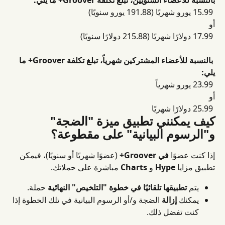
بالنسبة للأعضاء السنويين، تبلغ تكلفة Groover+ ما يلي:
 15.99 يورو شهريًا (191.88 يورو سنويًا)
أو
 17.99 دولارًا شهريًا (215.88 دولارًا سنويًا)
​ 
بالنسبة للأعضاء المشتركين شهرياً، تبلغ تكلفة Groover+ ما 
يلي:
 23.99 يورو شهرياً
أو
 25.99 دولارًا شهريًا
كيف يمكنني تطبيق ميزة "الضجة" 
و"الرسوم البيانية" على مقطوعة؟
إذا كنت عضوًا 
في Groover+
 (عضوًا شهريًا أو سنويًا)، فيمكن 
تطبيق مزايا 
Hype
 و 
Charts
 مباشرة على حملاتك.
يتم 
تطبيقها تلقائيًا في خطوة "التلخيص" النهائية
 حملة.
يمكنك 
إزالة
 الضجة و/أو الرسوم البيانية في تلك الخطوة إذا 
كنت تفضل ذلك.