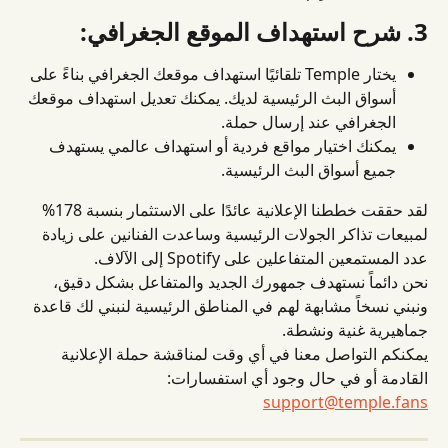
3. شرح استهداف الموقع الجغرافي:
يختار Temple تلقائيًا استهداف موقعك الجغرافي بناءً على 
أسواق البث الرئيسية لديك. يمكنك تعديل استهداف موقعك 
الجغرافي عند إرسال حملة.
يمكنك اختيار مواقع فردية أو استهداف عالمي يستهدف 
جميع أسواق البث الرئيسية.
لقد حققت خططنا الإعلانية عائدًا على الاستثمار بنسبة 178% 
لمبيعات تذاكر الجولات الرئيسية وساعدت الفنانين على زيادة 
عدد المستمعين المتفاعلين على Spotify إلى الآلاف.
نحن دائماً نستهدف جمهورك الجديد والمتفاعل بشكل دقيق، 
ونبني نسخاً مشابهة لهم في المناطق الرئيسية لنبني لك قاعدة 
جماهيرية غنية ونشطة.
يمكنكم التواصل معنا في أي وقت لمناقشة حملة الإعلانية 
القادمة أو في حال وجود أي استفسارات: 
support@temple.fans