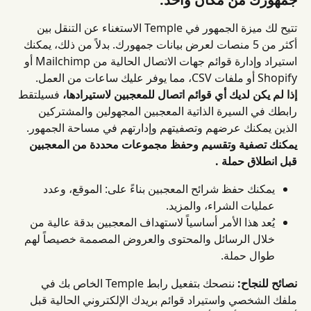
تتيح لك ميزة الجمهور في Temple الاستغناء عن التنقل بين 
أكثر من 5 منصات لعرض بيانات جمهورك. بدلاً من ذلك، يمكنك 
استيراد وإدارة قوائم جهات الاتصال الحالية من Mailchimp أو 
Shopify أو ملفات CSV، مما يوفر عليك ساعات من العمل.
إذا لم يكن لديك أي قوائم اتصال للمعجبين لاستيرادها،
 فسيلتقط 
رابطك في السيرة الذاتية المعجبين المجهولين والمشتركين 
الذين يمكنك عرضهم وتصفيتهم وإدارتهم في مساحة الجمهور.
يمكنك تصفية وتقسيم وحفظ مجموعات محددة من المعجبين 
قبل انطلاق حملة .
يمكنك حفظ شرائح المعجبين بناءً على: الموقع، وعدد 
عمليات الشراء، والمزيد.
يُعد هذا الأمر أساسياً لاستهداف المعجبين بدقة عالية من 
خلال الرسائل والمحتوى والعروض المصممة خصيصاً لهم 
طوال حملة.
نصائح للنجاح:
 ننصحك بتفعيل رابط Temple الخاص بك في 
ملفك الشخصي واستيراد قوائم بريدك الإلكتروني الحالية قبل 