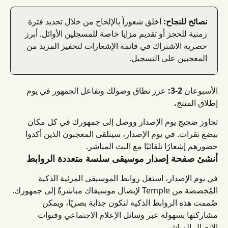
نصائح للنجاح:
 اخلق شعوراً بالإلحاح من خلال تحديد فترة 
زمنية للحجز أو تقديم مزايا خاصة للمسجلين الأوائل. أبرز 
حصرية الاشتراك في قائمة الإشعارات لتحفيز المزيد من 
المعجبين على التسجيل.
الأسبوعان 2-3: عزز نطاق وصولك وتفاعل الجمهور في يوم 
إطلاق المنتج.
تجاوز ضجيج يوم الإصدار ووصل إلى جمهورك في كل مكان 
ببضع نقرات. في يوم الإصدار، سيتلقى المعجبون الذين أكدوا 
حضورهم إشعارًا تلقائيًا مع البث المباشر.
أنشئ صفحة إصدار موسيقى سلسة متعددة الروابط
في يوم الإصدار، استغل روابط الموسيقى المرئية الذكية 
المُخصصة من Temple لإيصال موسيقاك مباشرةً إلى جمهورك. 
صُممت هذه الروابط الذكية لتكون جذابة بصريًا، ويمكن 
مشاركتها بسهولة عبر وسائل الإعلام الاجتماعي وقنوات 
الاتصال المباشر.