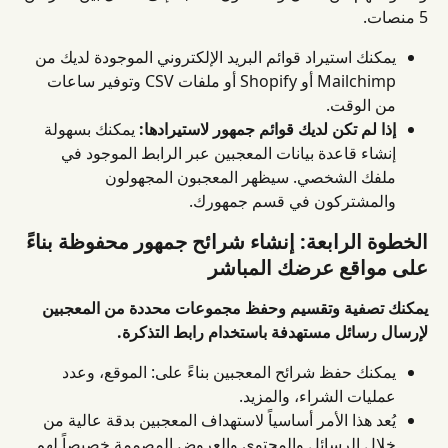
5 منصات.
يمكنك استيراد قوائم البريد الإلكتروني الموجودة لديك من 
Mailchimp أو Shopify أو ملفات CSV وتوفير ساعات 
من الوقت.
إذا لم تكن لديك قوائم جمهور لاستيرادها:
 يمكنك بسهولة 
إنشاء قاعدة بيانات المعجبين عبر الرابط الموجود في 
ملفك الشخصي. سيظهر المعجبون المجهولون 
والمشتركون في قسم جمهورك.
الخطوة الرابعة: إنشاء شرائح جمهور محفوظة بناءً 
على مواقع عرضك المباشر
يمكنك تصفية وتقسيم وحفظ مجموعات محددة من المعجبين 
لإرسال رسائل مستهدفة باستخدام رابط التذكرة.
يمكنك حفظ شرائح المعجبين بناءً على: الموقع، وعدد 
عمليات الشراء، والمزيد.
يُعد هذا الأمر أساسياً لاستهداف المعجبين بدقة عالية من 
خلال الرسائل والمحتوى والعروض المصممة خصيصاً لهم 