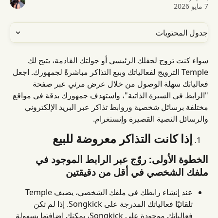
7 مايو 2026
جدول المحتويات
سواء كنت تروج لحفلك الرئيسي أو جولتك القادمة، يتيح لك 
Temple الترويج لفعالياتك وبيع التذاكر مباشرةً لجمهورك. اجعل 
فعالياتك سهلة الوصول من خلال عرض مرئي عبر صفحة 
"الرابط في السيرة الذاتية"، واستهدف جمهورك بدقة في مواقع 
مختلفة برسائل شخصية وروابط تذاكر عبر البريد الإلكتروني 
والرسائل النصية القصيرة وإنستغرام.
إذا كانت التذاكر معروضة للبيع
الخطوة الأولى: روّج عبر الرابط الموجود في 
ملفك الشخصي في أقل من دقيقتين
عند إنشاء رابطك في ملفك الشخصي، يضيف Temple 
تلقائيًا فعالياتك المدرجة على Songkick. إذا لم تكن 
فعالياتك موجودة على Songkick، يمكنك إضافتها بسهولة 