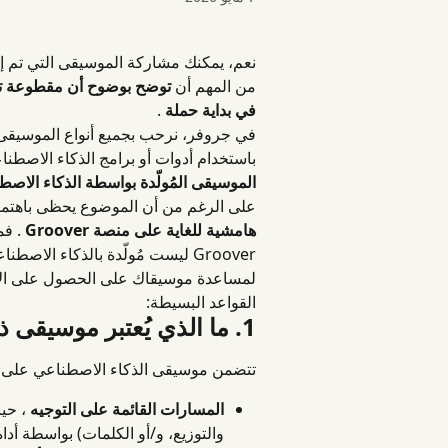
من المهم أن 
توضح بوضوح أن مقطوعة تم 
في بداية حملة
 .
في جروفر، نرحب بجميع أنواع الموسيقى،
باستخدام أدوات أو برامج الذكاء الاصطنا
الموسيقى المُولّدة بواسطة الذكاء الاصط
على الرغم من أن الموضوع يحظى باهتمام 
هامشية للغاية على منصة Groover
 . ف
Groover ليست مُولّدة بالذكاء الاصطناعي، ونحن نراقب هذه الإحصائيات عن كثب.
لمساعدة موسيقاك على الحصول على الاهت
القواعد البسيطة:
1. ما الذي يُعتبر موسيقى ذكاء اصطناعي على منصة Groover؟
تتضمن موسيقى الذكاء الاصطناعي على منصة Groover 
المسارات القائمة على التوجيه
 ، حي
والتوزيع، و/أو الكلمات) بواسطة أدا