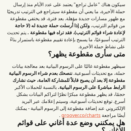
سيكون هناك "عامل تراجع" يعتمد على عدد الأيام منذ إرسال 
حملة الأخيرة، ما يعني أن مقطوعة سيتراجع في الترتيب تدريجيًا 
مع ظهور مسارات جديدة مؤهلة. بعد فترة، قد يختفي مقطوعة 
من قوائم الترتيب، 
ولكن إذا أرسلت حملة جديدة له (لا حاجة 
لإعادة شراء قوائم الترتيب)، فقد تراه فيها مقطوعة .
 يتم تحديث 
الترتيب أسبوعيًا، ما يسمح بإعادة تقييم مقطوعة باستمرار بناءً 
على نشاط حملة الأخيرة.
متى سأرى مقطوعة يظهر؟
سيظهر مقطوعة غالبًا على الرسوم البيانية بعد معالجة بيانات 
حملة، مع تحديثات أسبوعية. 
ننصحك بعدم شراء الرسوم البيانية 
مقطوعة إلا بعد أن يصبح قابلاً للمشاركة العامة، حيث نشارك 
الرابط مباشرةً على الرسوم البيانية.
 بالنسبة للحملات الأكبر 
حجمًا، قد يظهر مقطوعة مبكرًا نظرًا لتراكم البيانات بشكل 
أسرع. توقع تحديثات أسبوعية، وسيتم إعلامك عبر البريد 
الإلكتروني عند إضافة مقطوعة إلى الرسوم البيانية - يمكنك 
أيضًا مراجعة 
groover.co/charts
 .
هل يمكنني وضع عدة أغاني على قوائم 
الأغاني؟